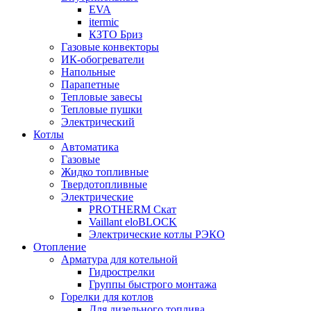
EVA
itermic
КЗТО Бриз
Газовые конвекторы
ИК-обогреватели
Напольные
Парапетные
Тепловые завесы
Тепловые пушки
Электрический
Котлы
Автоматика
Газовые
Жидко топливные
Твердотопливные
Электрические
PROTHERM Скат
Vaillant eloBLOCK
Электрические котлы РЭКО
Отопление
Арматура для котельной
Гидрострелки
Группы быстрого монтажа
Горелки для котлов
Для дизельного топлива