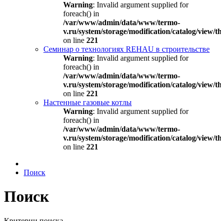
Warning
: Invalid argument supplied for
foreach() in
/var/www/admin/data/www/termo-
v.ru/system/storage/modification/catalog/view
on line
221
Семинар о технологиях REHAU в строительстве
Warning
: Invalid argument supplied for
foreach() in
/var/www/admin/data/www/termo-
v.ru/system/storage/modification/catalog/view
on line
221
Настенные газовые котлы
Warning
: Invalid argument supplied for
foreach() in
/var/www/admin/data/www/termo-
v.ru/system/storage/modification/catalog/view
on line
221
Поиск
Поиск
Критерии поиска