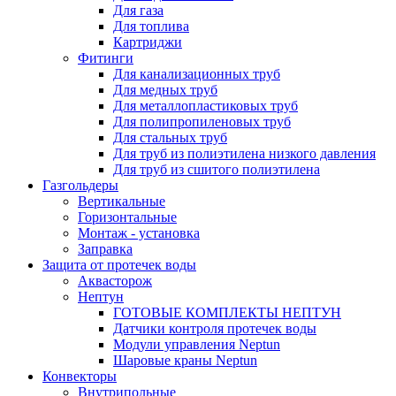
Для газа
Для топлива
Картриджи
Фитинги
Для канализационных труб
Для медных труб
Для металлопластиковых труб
Для полипропиленовых труб
Для стальных труб
Для труб из полиэтилена низкого давления
Для труб из сшитого полиэтилена
Газгольдеры
Вертикальные
Горизонтальные
Монтаж - установка
Заправка
Защита от протечек воды
Аквасторож
Нептун
ГОТОВЫЕ КОМПЛЕКТЫ НЕПТУН
Датчики контроля протечек воды
Модули управления Neptun
Шаровые краны Neptun
Конвекторы
Внутрипольные