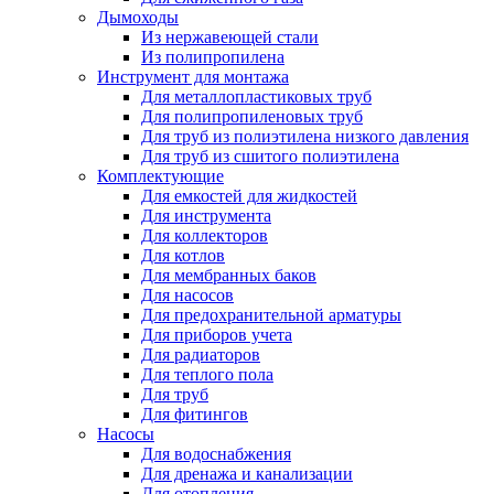
Дымоходы
Из нержавеющей стали
Из полипропилена
Инструмент для монтажа
Для металлопластиковых труб
Для полипропиленовых труб
Для труб из полиэтилена низкого давления
Для труб из сшитого полиэтилена
Комплектующие
Для емкостей для жидкостей
Для инструмента
Для коллекторов
Для котлов
Для мембранных баков
Для насосов
Для предохранительной арматуры
Для приборов учета
Для радиаторов
Для теплого пола
Для труб
Для фитингов
Насосы
Для водоснабжения
Для дренажа и канализации
Для отопления