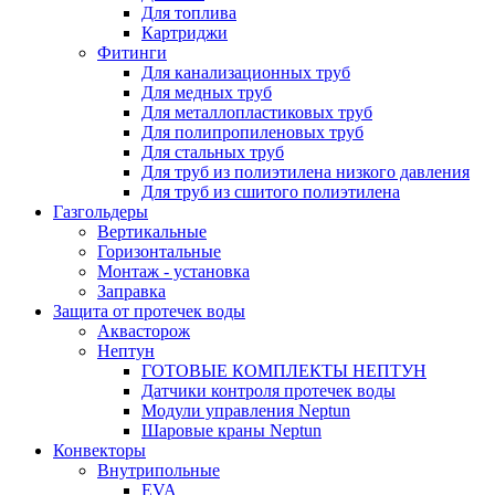
Для топлива
Картриджи
Фитинги
Для канализационных труб
Для медных труб
Для металлопластиковых труб
Для полипропиленовых труб
Для стальных труб
Для труб из полиэтилена низкого давления
Для труб из сшитого полиэтилена
Газгольдеры
Вертикальные
Горизонтальные
Монтаж - установка
Заправка
Защита от протечек воды
Аквасторож
Нептун
ГОТОВЫЕ КОМПЛЕКТЫ НЕПТУН
Датчики контроля протечек воды
Модули управления Neptun
Шаровые краны Neptun
Конвекторы
Внутрипольные
EVA