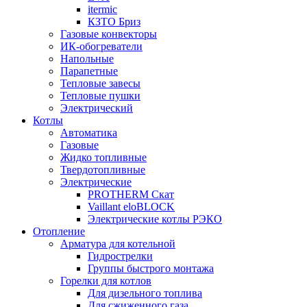
itermic
КЗТО Бриз
Газовые конвекторы
ИК-обогреватели
Напольные
Парапетные
Тепловые завесы
Тепловые пушки
Электрический
Котлы
Автоматика
Газовые
Жидко топливные
Твердотопливные
Электрические
PROTHERM Скат
Vaillant eloBLOCK
Электрические котлы РЭКО
Отопление
Арматура для котельной
Гидрострелки
Группы быстрого монтажа
Горелки для котлов
Для дизельного топлива
Для сжиженного газа