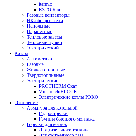
itermic
КЗТО Бриз
Газовые конвекторы
ИК-обогреватели
Напольные
Парапетные
Тепловые завесы
Тепловые пушки
Электрический
Котлы
Автоматика
Газовые
Жидко топливные
Твердотопливные
Электрические
PROTHERM Скат
Vaillant eloBLOCK
Электрические котлы РЭКО
Отопление
Арматура для котельной
Гидрострелки
Группы быстрого монтажа
Горелки для котлов
Для дизельного топлива
Для сжиженного газа