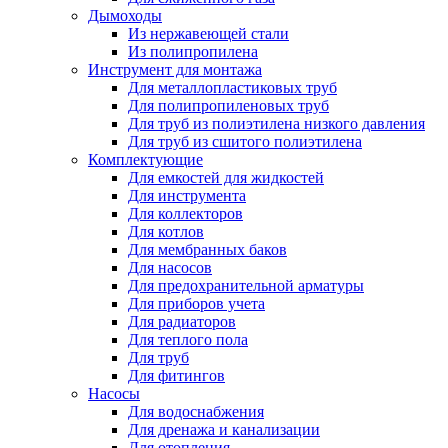
Дымоходы
Из нержавеющей стали
Из полипропилена
Инструмент для монтажа
Для металлопластиковых труб
Для полипропиленовых труб
Для труб из полиэтилена низкого давления
Для труб из сшитого полиэтилена
Комплектующие
Для емкостей для жидкостей
Для инструмента
Для коллекторов
Для котлов
Для мембранных баков
Для насосов
Для предохранительной арматуры
Для приборов учета
Для радиаторов
Для теплого пола
Для труб
Для фитингов
Насосы
Для водоснабжения
Для дренажа и канализации
Для отопления