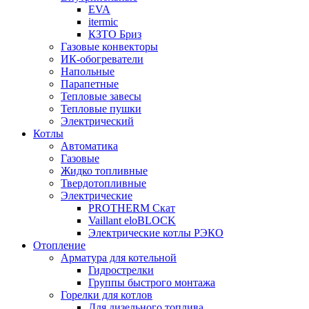
EVA
itermic
КЗТО Бриз
Газовые конвекторы
ИК-обогреватели
Напольные
Парапетные
Тепловые завесы
Тепловые пушки
Электрический
Котлы
Автоматика
Газовые
Жидко топливные
Твердотопливные
Электрические
PROTHERM Скат
Vaillant eloBLOCK
Электрические котлы РЭКО
Отопление
Арматура для котельной
Гидрострелки
Группы быстрого монтажа
Горелки для котлов
Для дизельного топлива