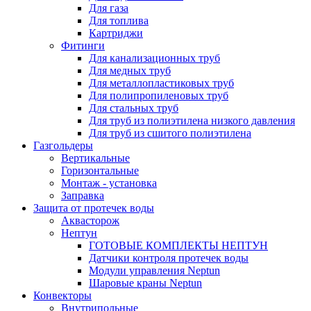
Для газа
Для топлива
Картриджи
Фитинги
Для канализационных труб
Для медных труб
Для металлопластиковых труб
Для полипропиленовых труб
Для стальных труб
Для труб из полиэтилена низкого давления
Для труб из сшитого полиэтилена
Газгольдеры
Вертикальные
Горизонтальные
Монтаж - установка
Заправка
Защита от протечек воды
Аквасторож
Нептун
ГОТОВЫЕ КОМПЛЕКТЫ НЕПТУН
Датчики контроля протечек воды
Модули управления Neptun
Шаровые краны Neptun
Конвекторы
Внутрипольные