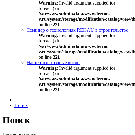
Warning
: Invalid argument supplied for
foreach() in
/var/www/admin/data/www/termo-
v.ru/system/storage/modification/catalog/view
on line
221
Семинар о технологиях REHAU в строительстве
Warning
: Invalid argument supplied for
foreach() in
/var/www/admin/data/www/termo-
v.ru/system/storage/modification/catalog/view
on line
221
Настенные газовые котлы
Warning
: Invalid argument supplied for
foreach() in
/var/www/admin/data/www/termo-
v.ru/system/storage/modification/catalog/view
on line
221
Поиск
Поиск
Критерии поиска