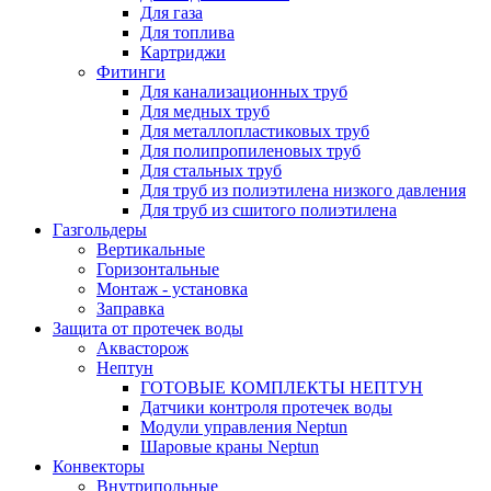
Для газа
Для топлива
Картриджи
Фитинги
Для канализационных труб
Для медных труб
Для металлопластиковых труб
Для полипропиленовых труб
Для стальных труб
Для труб из полиэтилена низкого давления
Для труб из сшитого полиэтилена
Газгольдеры
Вертикальные
Горизонтальные
Монтаж - установка
Заправка
Защита от протечек воды
Аквасторож
Нептун
ГОТОВЫЕ КОМПЛЕКТЫ НЕПТУН
Датчики контроля протечек воды
Модули управления Neptun
Шаровые краны Neptun
Конвекторы
Внутрипольные