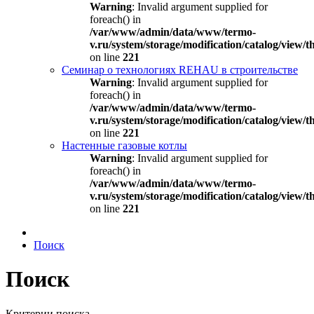
Warning
: Invalid argument supplied for
foreach() in
/var/www/admin/data/www/termo-
v.ru/system/storage/modification/catalog/view
on line
221
Семинар о технологиях REHAU в строительстве
Warning
: Invalid argument supplied for
foreach() in
/var/www/admin/data/www/termo-
v.ru/system/storage/modification/catalog/view
on line
221
Настенные газовые котлы
Warning
: Invalid argument supplied for
foreach() in
/var/www/admin/data/www/termo-
v.ru/system/storage/modification/catalog/view
on line
221
Поиск
Поиск
Критерии поиска