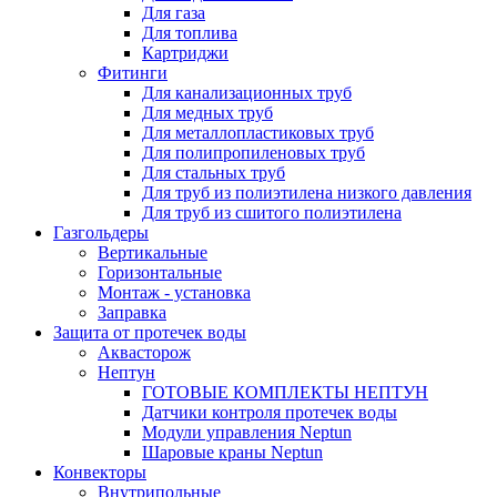
Для газа
Для топлива
Картриджи
Фитинги
Для канализационных труб
Для медных труб
Для металлопластиковых труб
Для полипропиленовых труб
Для стальных труб
Для труб из полиэтилена низкого давления
Для труб из сшитого полиэтилена
Газгольдеры
Вертикальные
Горизонтальные
Монтаж - установка
Заправка
Защита от протечек воды
Аквасторож
Нептун
ГОТОВЫЕ КОМПЛЕКТЫ НЕПТУН
Датчики контроля протечек воды
Модули управления Neptun
Шаровые краны Neptun
Конвекторы
Внутрипольные