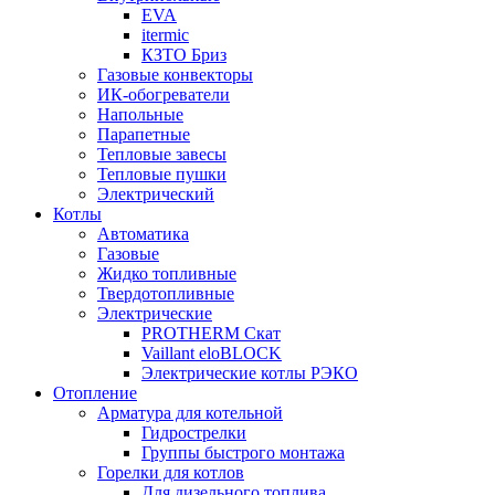
EVA
itermic
КЗТО Бриз
Газовые конвекторы
ИК-обогреватели
Напольные
Парапетные
Тепловые завесы
Тепловые пушки
Электрический
Котлы
Автоматика
Газовые
Жидко топливные
Твердотопливные
Электрические
PROTHERM Скат
Vaillant eloBLOCK
Электрические котлы РЭКО
Отопление
Арматура для котельной
Гидрострелки
Группы быстрого монтажа
Горелки для котлов
Для дизельного топлива