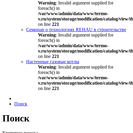
Warning
: Invalid argument supplied for
foreach() in
/var/www/admin/data/www/termo-
v.ru/system/storage/modification/catalog/view
on line
221
Семинар о технологиях REHAU в строительстве
Warning
: Invalid argument supplied for
foreach() in
/var/www/admin/data/www/termo-
v.ru/system/storage/modification/catalog/view
on line
221
Настенные газовые котлы
Warning
: Invalid argument supplied for
foreach() in
/var/www/admin/data/www/termo-
v.ru/system/storage/modification/catalog/view
on line
221
Поиск
Поиск
Критерии поиска