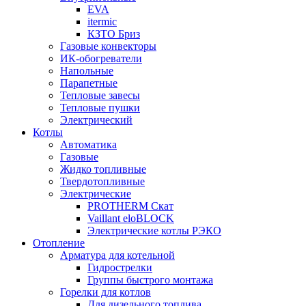
EVA
itermic
КЗТО Бриз
Газовые конвекторы
ИК-обогреватели
Напольные
Парапетные
Тепловые завесы
Тепловые пушки
Электрический
Котлы
Автоматика
Газовые
Жидко топливные
Твердотопливные
Электрические
PROTHERM Скат
Vaillant eloBLOCK
Электрические котлы РЭКО
Отопление
Арматура для котельной
Гидрострелки
Группы быстрого монтажа
Горелки для котлов
Для дизельного топлива