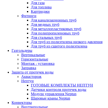
Для газа
Для топлива
Картриджи
Фитинги
Для канализационных труб
Для медных труб
Для металлопластиковых труб
Для полипропиленовых труб
Для стальных труб
Для труб из полиэтилена низкого давления
Для труб из сшитого полиэтилена
Газгольдеры
Вертикальные
Горизонтальные
Монтаж - установка
Заправка
Защита от протечек воды
Аквасторож
Нептун
ГОТОВЫЕ КОМПЛЕКТЫ НЕПТУН
Датчики контроля протечек воды
Модули управления Neptun
Шаровые краны Neptun
Конвекторы
Внутрипольные