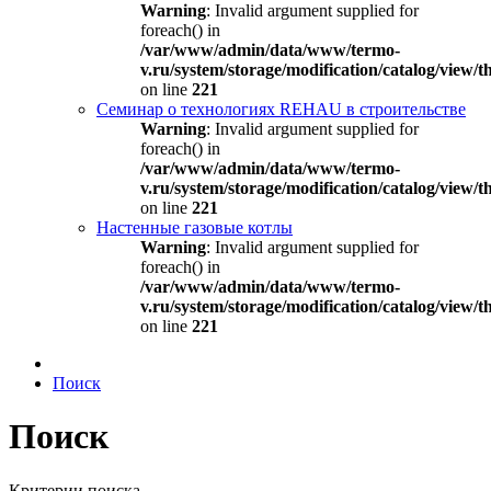
Warning
: Invalid argument supplied for
foreach() in
/var/www/admin/data/www/termo-
v.ru/system/storage/modification/catalog/view
on line
221
Семинар о технологиях REHAU в строительстве
Warning
: Invalid argument supplied for
foreach() in
/var/www/admin/data/www/termo-
v.ru/system/storage/modification/catalog/view
on line
221
Настенные газовые котлы
Warning
: Invalid argument supplied for
foreach() in
/var/www/admin/data/www/termo-
v.ru/system/storage/modification/catalog/view
on line
221
Поиск
Поиск
Критерии поиска