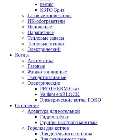
itermic
КЗТО Бриз
Газовые конвекторы
ИК-обогреватели
Напольные
Парапетные
Тепловые завесы
Тепловые пушки
Электрический
Котлы
Автоматика
Газовые
Жидко топливные
Твердотопливные
Электрические
PROTHERM Скат
Vaillant eloBLOCK
Электрические котлы РЭКО
Отопление
Арматура для котельной
Гидрострелки
Группы быстрого монтажа
Горелки для котлов
Для дизельного топлива
Для сжиженного газа