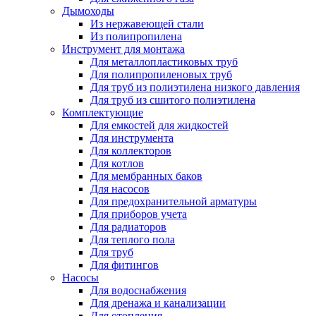
Дымоходы
Из нержавеющей стали
Из полипропилена
Инструмент для монтажа
Для металлопластиковых труб
Для полипропиленовых труб
Для труб из полиэтилена низкого давления
Для труб из сшитого полиэтилена
Комплектующие
Для емкостей для жидкостей
Для инструмента
Для коллекторов
Для котлов
Для мембранных баков
Для насосов
Для предохранительной арматуры
Для приборов учета
Для радиаторов
Для теплого пола
Для труб
Для фитингов
Насосы
Для водоснабжения
Для дренажа и канализации
Для отопления