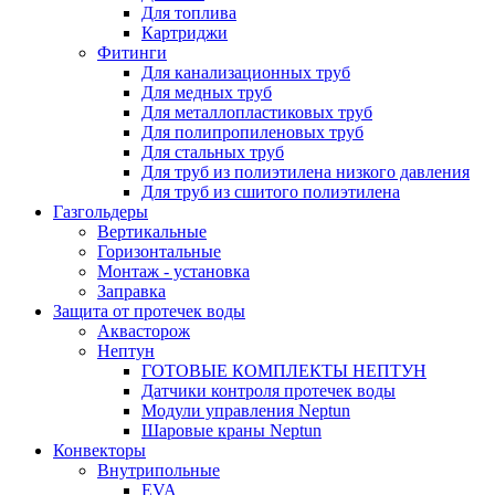
Для топлива
Картриджи
Фитинги
Для канализационных труб
Для медных труб
Для металлопластиковых труб
Для полипропиленовых труб
Для стальных труб
Для труб из полиэтилена низкого давления
Для труб из сшитого полиэтилена
Газгольдеры
Вертикальные
Горизонтальные
Монтаж - установка
Заправка
Защита от протечек воды
Аквасторож
Нептун
ГОТОВЫЕ КОМПЛЕКТЫ НЕПТУН
Датчики контроля протечек воды
Модули управления Neptun
Шаровые краны Neptun
Конвекторы
Внутрипольные
EVA