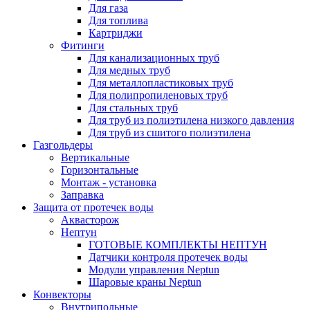
Для газа
Для топлива
Картриджи
Фитинги
Для канализационных труб
Для медных труб
Для металлопластиковых труб
Для полипропиленовых труб
Для стальных труб
Для труб из полиэтилена низкого давления
Для труб из сшитого полиэтилена
Газгольдеры
Вертикальные
Горизонтальные
Монтаж - установка
Заправка
Защита от протечек воды
Аквасторож
Нептун
ГОТОВЫЕ КОМПЛЕКТЫ НЕПТУН
Датчики контроля протечек воды
Модули управления Neptun
Шаровые краны Neptun
Конвекторы
Внутрипольные