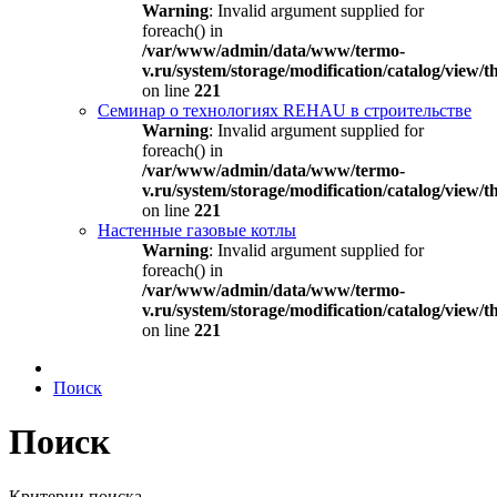
Warning
: Invalid argument supplied for
foreach() in
/var/www/admin/data/www/termo-
v.ru/system/storage/modification/catalog/view
on line
221
Семинар о технологиях REHAU в строительстве
Warning
: Invalid argument supplied for
foreach() in
/var/www/admin/data/www/termo-
v.ru/system/storage/modification/catalog/view
on line
221
Настенные газовые котлы
Warning
: Invalid argument supplied for
foreach() in
/var/www/admin/data/www/termo-
v.ru/system/storage/modification/catalog/view
on line
221
Поиск
Поиск
Критерии поиска