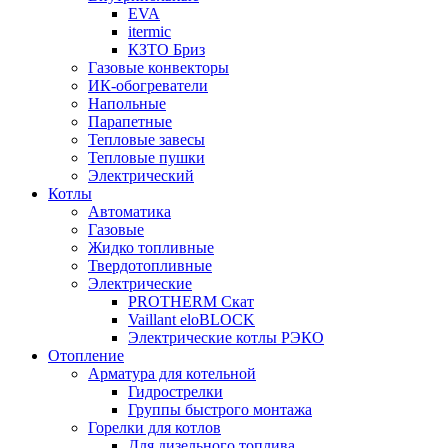
EVA
itermic
КЗТО Бриз
Газовые конвекторы
ИК-обогреватели
Напольные
Парапетные
Тепловые завесы
Тепловые пушки
Электрический
Котлы
Автоматика
Газовые
Жидко топливные
Твердотопливные
Электрические
PROTHERM Скат
Vaillant eloBLOCK
Электрические котлы РЭКО
Отопление
Арматура для котельной
Гидрострелки
Группы быстрого монтажа
Горелки для котлов
Для дизельного топлива