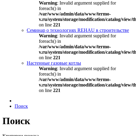
Warning
: Invalid argument supplied for
foreach() in
/var/www/admin/data/www/termo-
v.ru/system/storage/modification/catalog/view
on line
221
Семинар о технологиях REHAU в строительстве
Warning
: Invalid argument supplied for
foreach() in
/var/www/admin/data/www/termo-
v.ru/system/storage/modification/catalog/view
on line
221
Настенные газовые котлы
Warning
: Invalid argument supplied for
foreach() in
/var/www/admin/data/www/termo-
v.ru/system/storage/modification/catalog/view
on line
221
Поиск
Поиск
Критерии поиска