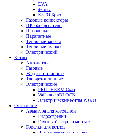
EVA
itermic
КЗТО Бриз
Газовые конвекторы
ИК-обогреватели
Напольные
Парапетные
Тепловые завесы
Тепловые пушки
Электрический
Котлы
Автоматика
Газовые
Жидко топливные
Твердотопливные
Электрические
PROTHERM Скат
Vaillant eloBLOCK
Электрические котлы РЭКО
Отопление
Арматура для котельной
Гидрострелки
Группы быстрого монтажа
Горелки для котлов
Для дизельного топлива