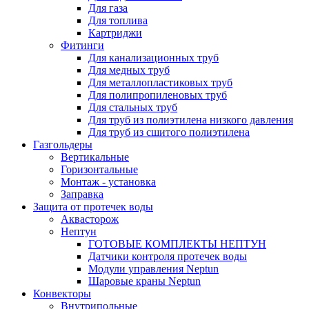
Для газа
Для топлива
Картриджи
Фитинги
Для канализационных труб
Для медных труб
Для металлопластиковых труб
Для полипропиленовых труб
Для стальных труб
Для труб из полиэтилена низкого давления
Для труб из сшитого полиэтилена
Газгольдеры
Вертикальные
Горизонтальные
Монтаж - установка
Заправка
Защита от протечек воды
Аквасторож
Нептун
ГОТОВЫЕ КОМПЛЕКТЫ НЕПТУН
Датчики контроля протечек воды
Модули управления Neptun
Шаровые краны Neptun
Конвекторы
Внутрипольные