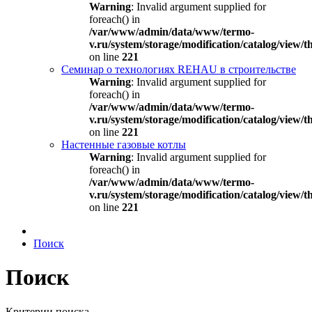
Warning
: Invalid argument supplied for
foreach() in
/var/www/admin/data/www/termo-
v.ru/system/storage/modification/catalog/view
on line
221
Семинар о технологиях REHAU в строительстве
Warning
: Invalid argument supplied for
foreach() in
/var/www/admin/data/www/termo-
v.ru/system/storage/modification/catalog/view
on line
221
Настенные газовые котлы
Warning
: Invalid argument supplied for
foreach() in
/var/www/admin/data/www/termo-
v.ru/system/storage/modification/catalog/view
on line
221
Поиск
Поиск
Критерии поиска