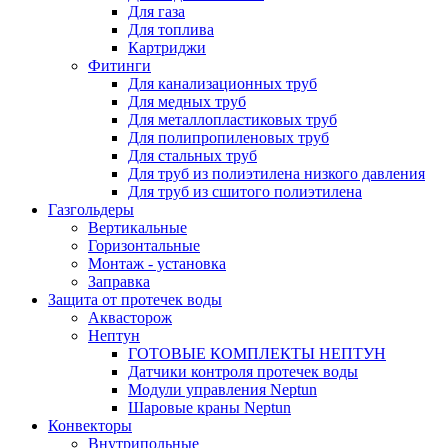
Для газа
Для топлива
Картриджи
Фитинги
Для канализационных труб
Для медных труб
Для металлопластиковых труб
Для полипропиленовых труб
Для стальных труб
Для труб из полиэтилена низкого давления
Для труб из сшитого полиэтилена
Газгольдеры
Вертикальные
Горизонтальные
Монтаж - установка
Заправка
Защита от протечек воды
Аквасторож
Нептун
ГОТОВЫЕ КОМПЛЕКТЫ НЕПТУН
Датчики контроля протечек воды
Модули управления Neptun
Шаровые краны Neptun
Конвекторы
Внутрипольные