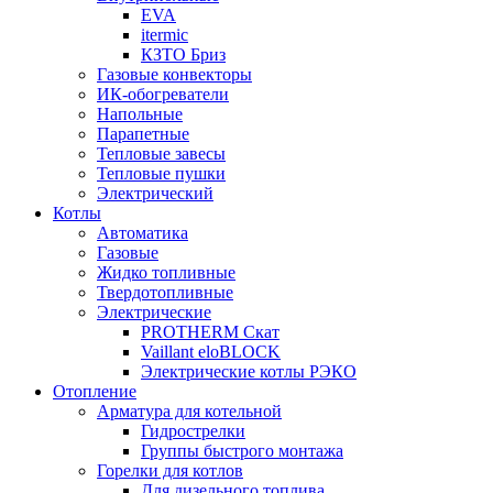
EVA
itermic
КЗТО Бриз
Газовые конвекторы
ИК-обогреватели
Напольные
Парапетные
Тепловые завесы
Тепловые пушки
Электрический
Котлы
Автоматика
Газовые
Жидко топливные
Твердотопливные
Электрические
PROTHERM Скат
Vaillant eloBLOCK
Электрические котлы РЭКО
Отопление
Арматура для котельной
Гидрострелки
Группы быстрого монтажа
Горелки для котлов
Для дизельного топлива