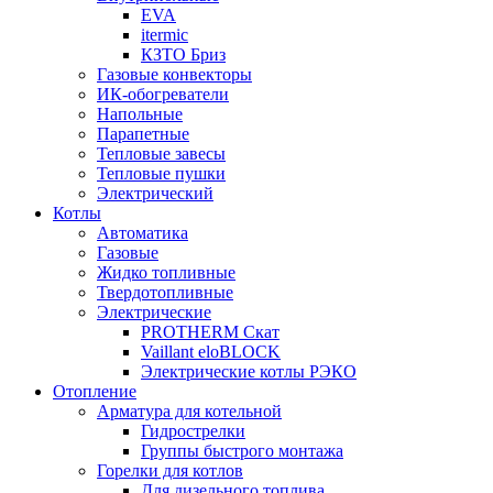
EVA
itermic
КЗТО Бриз
Газовые конвекторы
ИК-обогреватели
Напольные
Парапетные
Тепловые завесы
Тепловые пушки
Электрический
Котлы
Автоматика
Газовые
Жидко топливные
Твердотопливные
Электрические
PROTHERM Скат
Vaillant eloBLOCK
Электрические котлы РЭКО
Отопление
Арматура для котельной
Гидрострелки
Группы быстрого монтажа
Горелки для котлов
Для дизельного топлива