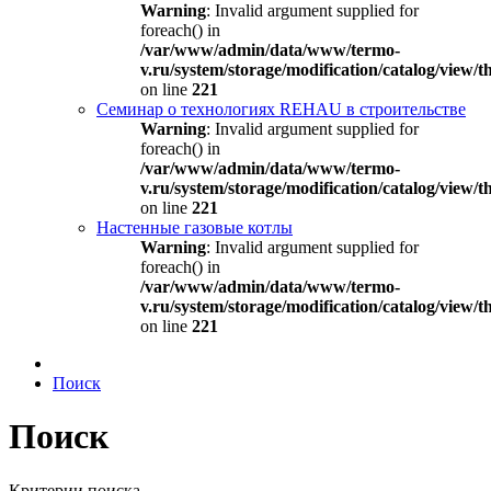
Warning
: Invalid argument supplied for
foreach() in
/var/www/admin/data/www/termo-
v.ru/system/storage/modification/catalog/view
on line
221
Семинар о технологиях REHAU в строительстве
Warning
: Invalid argument supplied for
foreach() in
/var/www/admin/data/www/termo-
v.ru/system/storage/modification/catalog/view
on line
221
Настенные газовые котлы
Warning
: Invalid argument supplied for
foreach() in
/var/www/admin/data/www/termo-
v.ru/system/storage/modification/catalog/view
on line
221
Поиск
Поиск
Критерии поиска