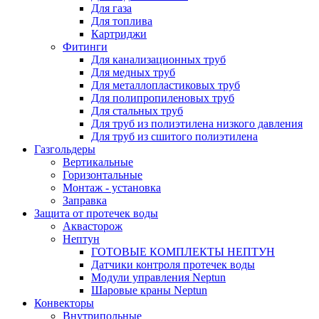
Для газа
Для топлива
Картриджи
Фитинги
Для канализационных труб
Для медных труб
Для металлопластиковых труб
Для полипропиленовых труб
Для стальных труб
Для труб из полиэтилена низкого давления
Для труб из сшитого полиэтилена
Газгольдеры
Вертикальные
Горизонтальные
Монтаж - установка
Заправка
Защита от протечек воды
Аквасторож
Нептун
ГОТОВЫЕ КОМПЛЕКТЫ НЕПТУН
Датчики контроля протечек воды
Модули управления Neptun
Шаровые краны Neptun
Конвекторы
Внутрипольные