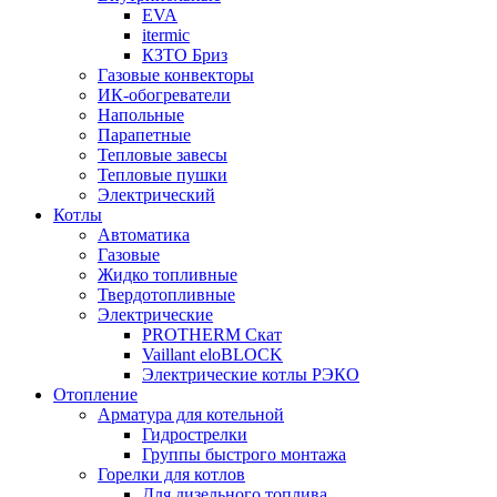
EVA
itermic
КЗТО Бриз
Газовые конвекторы
ИК-обогреватели
Напольные
Парапетные
Тепловые завесы
Тепловые пушки
Электрический
Котлы
Автоматика
Газовые
Жидко топливные
Твердотопливные
Электрические
PROTHERM Скат
Vaillant eloBLOCK
Электрические котлы РЭКО
Отопление
Арматура для котельной
Гидрострелки
Группы быстрого монтажа
Горелки для котлов
Для дизельного топлива