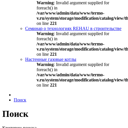
Warning
: Invalid argument supplied for
foreach() in
/var/www/admin/data/www/termo-
v.ru/system/storage/modification/catalog/view
on line
221
Семинар о технологиях REHAU в строительстве
Warning
: Invalid argument supplied for
foreach() in
/var/www/admin/data/www/termo-
v.ru/system/storage/modification/catalog/view
on line
221
Настенные газовые котлы
Warning
: Invalid argument supplied for
foreach() in
/var/www/admin/data/www/termo-
v.ru/system/storage/modification/catalog/view
on line
221
Поиск
Поиск
Критерии поиска