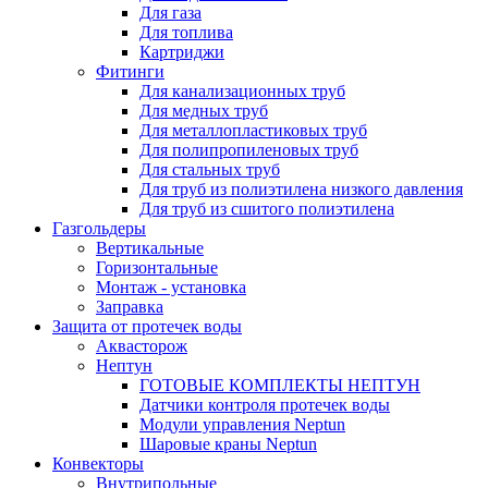
Для газа
Для топлива
Картриджи
Фитинги
Для канализационных труб
Для медных труб
Для металлопластиковых труб
Для полипропиленовых труб
Для стальных труб
Для труб из полиэтилена низкого давления
Для труб из сшитого полиэтилена
Газгольдеры
Вертикальные
Горизонтальные
Монтаж - установка
Заправка
Защита от протечек воды
Аквасторож
Нептун
ГОТОВЫЕ КОМПЛЕКТЫ НЕПТУН
Датчики контроля протечек воды
Модули управления Neptun
Шаровые краны Neptun
Конвекторы
Внутрипольные