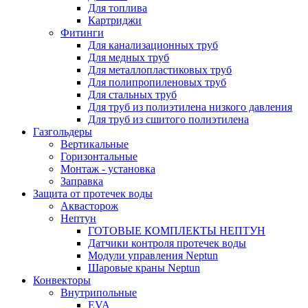
Для топлива
Картриджи
Фитинги
Для канализационных труб
Для медных труб
Для металлопластиковых труб
Для полипропиленовых труб
Для стальных труб
Для труб из полиэтилена низкого давления
Для труб из сшитого полиэтилена
Газгольдеры
Вертикальные
Горизонтальные
Монтаж - установка
Заправка
Защита от протечек воды
Аквасторож
Нептун
ГОТОВЫЕ КОМПЛЕКТЫ НЕПТУН
Датчики контроля протечек воды
Модули управления Neptun
Шаровые краны Neptun
Конвекторы
Внутрипольные
EVA