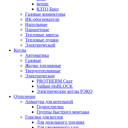
itermic
КЗТО Бриз
Газовые конвекторы
ИК-обогреватели
Напольные
Парапетные
Тепловые завесы
Тепловые пушки
Электрический
Котлы
Автоматика
Газовые
Жидко топливные
Твердотопливные
Электрические
PROTHERM Скат
Vaillant eloBLOCK
Электрические котлы РЭКО
Отопление
Арматура для котельной
Гидрострелки
Группы быстрого монтажа
Горелки для котлов
Для дизельного топлива
Для сжиженного газа