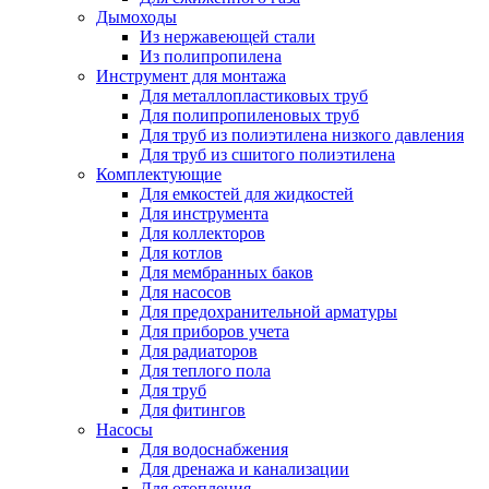
Дымоходы
Из нержавеющей стали
Из полипропилена
Инструмент для монтажа
Для металлопластиковых труб
Для полипропиленовых труб
Для труб из полиэтилена низкого давления
Для труб из сшитого полиэтилена
Комплектующие
Для емкостей для жидкостей
Для инструмента
Для коллекторов
Для котлов
Для мембранных баков
Для насосов
Для предохранительной арматуры
Для приборов учета
Для радиаторов
Для теплого пола
Для труб
Для фитингов
Насосы
Для водоснабжения
Для дренажа и канализации
Для отопления