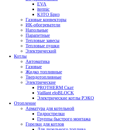
EVA
itermic
КЗТО Бриз
Газовые конвекторы
ИК-обогреватели
Напольные
Парапетные
Тепловые завесы
Тепловые пушки
Электрический
Котлы
Автоматика
Газовые
Жидко топливные
Твердотопливные
Электрические
PROTHERM Скат
Vaillant eloBLOCK
Электрические котлы РЭКО
Отопление
Арматура для котельной
Гидрострелки
Группы быстрого монтажа
Горелки для котлов
Для дизельного топлива