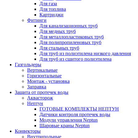
Для газа
Для топлива
Картриджи
Фитинги
Для канализационных труб
Для медных труб
Для металлопластиковых труб
Для полипропиленовых труб
Для стальных труб
Для труб из полиэтилена низкого давления
Для труб из сшитого полиэтилена
Газгольдеры
Вертикальные
Горизонтальные
Монтаж - установка
Заправка
Защита от протечек воды
Аквасторож
Нептун
ГОТОВЫЕ КОМПЛЕКТЫ НЕПТУН
Датчики контроля протечек воды
Модули управления Neptun
Шаровые краны Neptun
Конвекторы
Внутрипольные