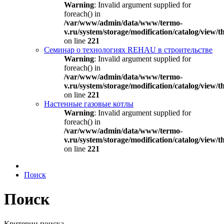
Warning
: Invalid argument supplied for
foreach() in
/var/www/admin/data/www/termo-
v.ru/system/storage/modification/catalog/view
on line
221
Семинар о технологиях REHAU в строительстве
Warning
: Invalid argument supplied for
foreach() in
/var/www/admin/data/www/termo-
v.ru/system/storage/modification/catalog/view
on line
221
Настенные газовые котлы
Warning
: Invalid argument supplied for
foreach() in
/var/www/admin/data/www/termo-
v.ru/system/storage/modification/catalog/view
on line
221
Поиск
Поиск
Критерии поиска