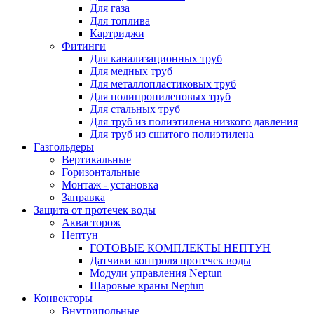
Для газа
Для топлива
Картриджи
Фитинги
Для канализационных труб
Для медных труб
Для металлопластиковых труб
Для полипропиленовых труб
Для стальных труб
Для труб из полиэтилена низкого давления
Для труб из сшитого полиэтилена
Газгольдеры
Вертикальные
Горизонтальные
Монтаж - установка
Заправка
Защита от протечек воды
Аквасторож
Нептун
ГОТОВЫЕ КОМПЛЕКТЫ НЕПТУН
Датчики контроля протечек воды
Модули управления Neptun
Шаровые краны Neptun
Конвекторы
Внутрипольные