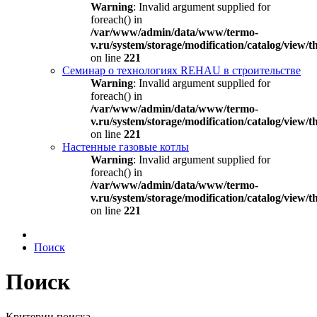
Warning
: Invalid argument supplied for
foreach() in
/var/www/admin/data/www/termo-
v.ru/system/storage/modification/catalog/view
on line
221
Семинар о технологиях REHAU в строительстве
Warning
: Invalid argument supplied for
foreach() in
/var/www/admin/data/www/termo-
v.ru/system/storage/modification/catalog/view
on line
221
Настенные газовые котлы
Warning
: Invalid argument supplied for
foreach() in
/var/www/admin/data/www/termo-
v.ru/system/storage/modification/catalog/view
on line
221
Поиск
Поиск
Критерии поиска