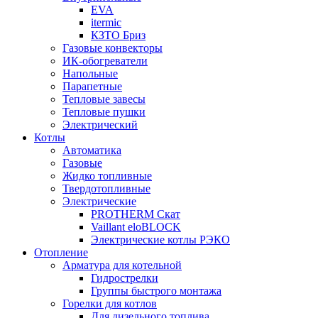
EVA
itermic
КЗТО Бриз
Газовые конвекторы
ИК-обогреватели
Напольные
Парапетные
Тепловые завесы
Тепловые пушки
Электрический
Котлы
Автоматика
Газовые
Жидко топливные
Твердотопливные
Электрические
PROTHERM Скат
Vaillant eloBLOCK
Электрические котлы РЭКО
Отопление
Арматура для котельной
Гидрострелки
Группы быстрого монтажа
Горелки для котлов
Для дизельного топлива