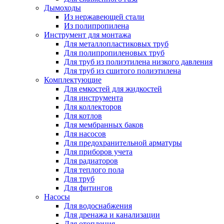
Дымоходы
Из нержавеющей стали
Из полипропилена
Инструмент для монтажа
Для металлопластиковых труб
Для полипропиленовых труб
Для труб из полиэтилена низкого давления
Для труб из сшитого полиэтилена
Комплектующие
Для емкостей для жидкостей
Для инструмента
Для коллекторов
Для котлов
Для мембранных баков
Для насосов
Для предохранительной арматуры
Для приборов учета
Для радиаторов
Для теплого пола
Для труб
Для фитингов
Насосы
Для водоснабжения
Для дренажа и канализации
Для отопления