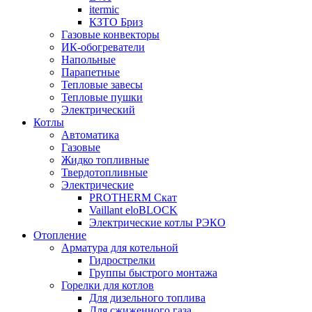
itermic
КЗТО Бриз
Газовые конвекторы
ИК-обогреватели
Напольные
Парапетные
Тепловые завесы
Тепловые пушки
Электрический
Котлы
Автоматика
Газовые
Жидко топливные
Твердотопливные
Электрические
PROTHERM Скат
Vaillant eloBLOCK
Электрические котлы РЭКО
Отопление
Арматура для котельной
Гидрострелки
Группы быстрого монтажа
Горелки для котлов
Для дизельного топлива
Для сжиженного газа