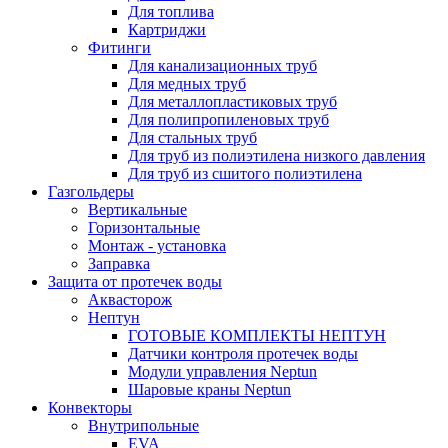
Для топлива
Картриджи
Фитинги
Для канализационных труб
Для медных труб
Для металлопластиковых труб
Для полипропиленовых труб
Для стальных труб
Для труб из полиэтилена низкого давления
Для труб из сшитого полиэтилена
Газгольдеры
Вертикальные
Горизонтальные
Монтаж - установка
Заправка
Защита от протечек воды
Аквасторож
Нептун
ГОТОВЫЕ КОМПЛЕКТЫ НЕПТУН
Датчики контроля протечек воды
Модули управления Neptun
Шаровые краны Neptun
Конвекторы
Внутрипольные
EVA