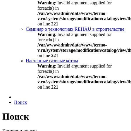
Warning
: Invalid argument supplied for
foreach() in
/var/www/admin/data/www/termo-
v.ru/system/storage/modification/catalog/view
on line
221
Семинар о технологиях REHAU в строительстве
Warning
: Invalid argument supplied for
foreach() in
/var/www/admin/data/www/termo-
v.ru/system/storage/modification/catalog/view
on line
221
Настенные газовые котлы
Warning
: Invalid argument supplied for
foreach() in
/var/www/admin/data/www/termo-
v.ru/system/storage/modification/catalog/view
on line
221
Поиск
Поиск
Критерии поиска