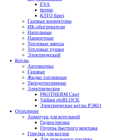
EVA
itermic
КЗТО Бриз
Газовые конвекторы
ИК-обогреватели
Напольные
Парапетные
Тепловые завесы
Тепловые пушки
Электрический
Котлы
Автоматика
Газовые
Жидко топливные
Твердотопливные
Электрические
PROTHERM Скат
Vaillant eloBLOCK
Электрические котлы РЭКО
Отопление
Арматура для котельной
Гидрострелки
Группы быстрого монтажа
Горелки для котлов
Для дизельного топлива