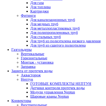
Для газа
Для топлива
Картриджи
Фитинги
Для канализационных труб
Для медных труб
Для металлопластиковых труб
Для полипропиленовых труб
Для стальных труб
Для труб из полиэтилена низкого давления
Для труб из сшитого полиэтилена
Газгольдеры
Вертикальные
Горизонтальные
Монтаж - установка
Заправка
Защита от протечек воды
Аквасторож
Нептун
ГОТОВЫЕ КОМПЛЕКТЫ НЕПТУН
Датчики контроля протечек воды
Модули управления Neptun
Шаровые краны Neptun
Конвекторы
Внутрипольные