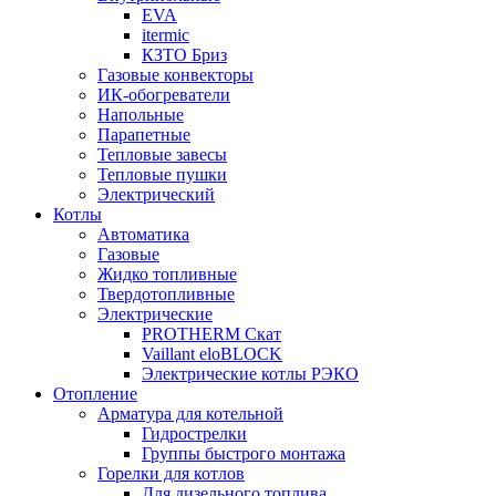
EVA
itermic
КЗТО Бриз
Газовые конвекторы
ИК-обогреватели
Напольные
Парапетные
Тепловые завесы
Тепловые пушки
Электрический
Котлы
Автоматика
Газовые
Жидко топливные
Твердотопливные
Электрические
PROTHERM Скат
Vaillant eloBLOCK
Электрические котлы РЭКО
Отопление
Арматура для котельной
Гидрострелки
Группы быстрого монтажа
Горелки для котлов
Для дизельного топлива