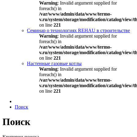
Warning
: Invalid argument supplied for
foreach() in
/var/www/admin/data/www/termo-
v.ru/system/storage/modification/catalog/view
on line
221
Семинар о технологиях REHAU в строительстве
Warning
: Invalid argument supplied for
foreach() in
/var/www/admin/data/www/termo-
v.ru/system/storage/modification/catalog/view
on line
221
Настенные газовые котлы
Warning
: Invalid argument supplied for
foreach() in
/var/www/admin/data/www/termo-
v.ru/system/storage/modification/catalog/view
on line
221
Поиск
Поиск
Критерии поиска