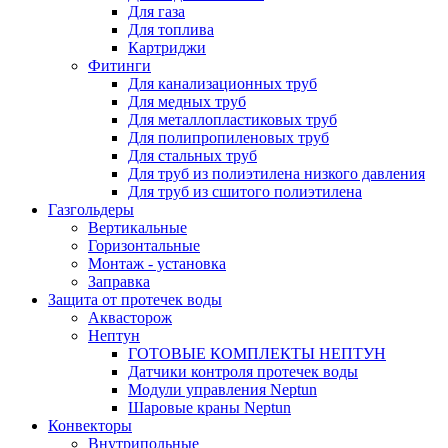
Для газа
Для топлива
Картриджи
Фитинги
Для канализационных труб
Для медных труб
Для металлопластиковых труб
Для полипропиленовых труб
Для стальных труб
Для труб из полиэтилена низкого давления
Для труб из сшитого полиэтилена
Газгольдеры
Вертикальные
Горизонтальные
Монтаж - установка
Заправка
Защита от протечек воды
Аквасторож
Нептун
ГОТОВЫЕ КОМПЛЕКТЫ НЕПТУН
Датчики контроля протечек воды
Модули управления Neptun
Шаровые краны Neptun
Конвекторы
Внутрипольные