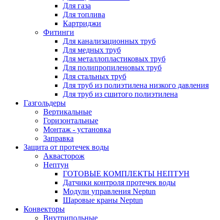
Для газа
Для топлива
Картриджи
Фитинги
Для канализационных труб
Для медных труб
Для металлопластиковых труб
Для полипропиленовых труб
Для стальных труб
Для труб из полиэтилена низкого давления
Для труб из сшитого полиэтилена
Газгольдеры
Вертикальные
Горизонтальные
Монтаж - установка
Заправка
Защита от протечек воды
Аквасторож
Нептун
ГОТОВЫЕ КОМПЛЕКТЫ НЕПТУН
Датчики контроля протечек воды
Модули управления Neptun
Шаровые краны Neptun
Конвекторы
Внутрипольные