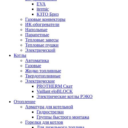
EVA
itermic
КЗТО Бриз
Газовые конвекторы
ИК-обогреватели
Напольные
Парапетные
Тепловые завесы
Тепловые пушки
Электрический
Котлы
Автоматика
Газовые
Жидко топливные
Твердотопливные
Электрические
PROTHERM Скат
Vaillant eloBLOCK
Электрические котлы РЭКО
Отопление
Арматура для котельной
Гидрострелки
Группы быстрого монтажа
Горелки для котлов
Для дизельного топлива