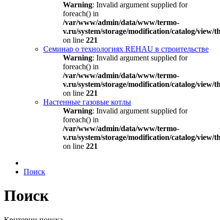
Warning
: Invalid argument supplied for
foreach() in
/var/www/admin/data/www/termo-
v.ru/system/storage/modification/catalog/view
on line
221
Семинар о технологиях REHAU в строительстве
Warning
: Invalid argument supplied for
foreach() in
/var/www/admin/data/www/termo-
v.ru/system/storage/modification/catalog/view
on line
221
Настенные газовые котлы
Warning
: Invalid argument supplied for
foreach() in
/var/www/admin/data/www/termo-
v.ru/system/storage/modification/catalog/view
on line
221
Поиск
Поиск
Критерии поиска