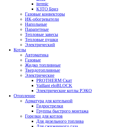
itermic
КЗТО Бриз
Газовые конвекторы
ИК-обогреватели
Напольные
Парапетные
Тепловые завесы
Тепловые пушки
Электрический
Котлы
Автоматика
Газовые
Жидко топливные
Твердотопливные
Электрические
PROTHERM Скат
Vaillant eloBLOCK
Электрические котлы РЭКО
Отопление
Арматура для котельной
Гидрострелки
Группы быстрого монтажа
Горелки для котлов
Для дизельного топлива
Для сжиженного газа