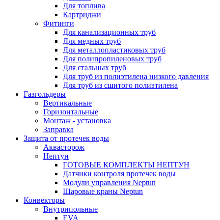
Для топлива
Картриджи
Фитинги
Для канализационных труб
Для медных труб
Для металлопластиковых труб
Для полипропиленовых труб
Для стальных труб
Для труб из полиэтилена низкого давления
Для труб из сшитого полиэтилена
Газгольдеры
Вертикальные
Горизонтальные
Монтаж - установка
Заправка
Защита от протечек воды
Аквасторож
Нептун
ГОТОВЫЕ КОМПЛЕКТЫ НЕПТУН
Датчики контроля протечек воды
Модули управления Neptun
Шаровые краны Neptun
Конвекторы
Внутрипольные
EVA