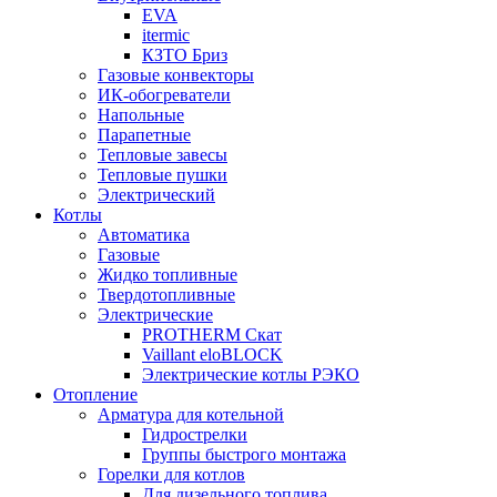
EVA
itermic
КЗТО Бриз
Газовые конвекторы
ИК-обогреватели
Напольные
Парапетные
Тепловые завесы
Тепловые пушки
Электрический
Котлы
Автоматика
Газовые
Жидко топливные
Твердотопливные
Электрические
PROTHERM Скат
Vaillant eloBLOCK
Электрические котлы РЭКО
Отопление
Арматура для котельной
Гидрострелки
Группы быстрого монтажа
Горелки для котлов
Для дизельного топлива