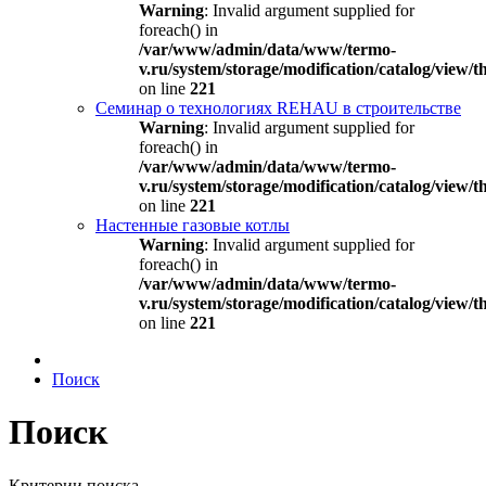
Warning
: Invalid argument supplied for
foreach() in
/var/www/admin/data/www/termo-
v.ru/system/storage/modification/catalog/view
on line
221
Семинар о технологиях REHAU в строительстве
Warning
: Invalid argument supplied for
foreach() in
/var/www/admin/data/www/termo-
v.ru/system/storage/modification/catalog/view
on line
221
Настенные газовые котлы
Warning
: Invalid argument supplied for
foreach() in
/var/www/admin/data/www/termo-
v.ru/system/storage/modification/catalog/view
on line
221
Поиск
Поиск
Критерии поиска