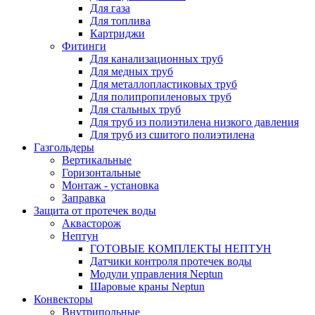
Для газа
Для топлива
Картриджи
Фитинги
Для канализационных труб
Для медных труб
Для металлопластиковых труб
Для полипропиленовых труб
Для стальных труб
Для труб из полиэтилена низкого давления
Для труб из сшитого полиэтилена
Газгольдеры
Вертикальные
Горизонтальные
Монтаж - установка
Заправка
Защита от протечек воды
Аквасторож
Нептун
ГОТОВЫЕ КОМПЛЕКТЫ НЕПТУН
Датчики контроля протечек воды
Модули управления Neptun
Шаровые краны Neptun
Конвекторы
Внутрипольные