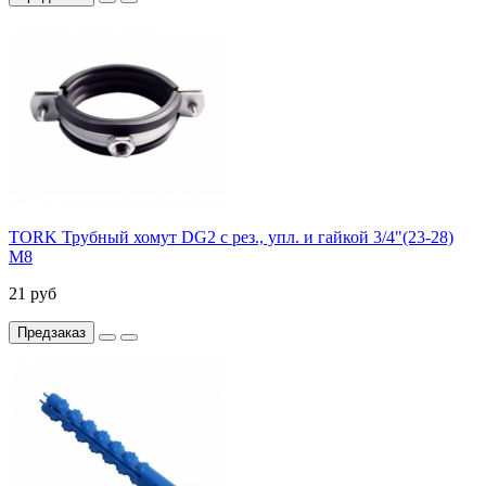
TORK Трубный хомут DG2 с рез., упл. и гайкой 3/4"(23-28)
М8
21 руб
Предзаказ