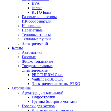
EVA
itermic
КЗТО Бриз
Газовые конвекторы
ИК-обогреватели
Напольные
Парапетные
Тепловые завесы
Тепловые пушки
Электрический
Котлы
Автоматика
Газовые
Жидко топливные
Твердотопливные
Электрические
PROTHERM Скат
Vaillant eloBLOCK
Электрические котлы РЭКО
Отопление
Арматура для котельной
Гидрострелки
Группы быстрого монтажа
Горелки для котлов
Для дизельного топлива