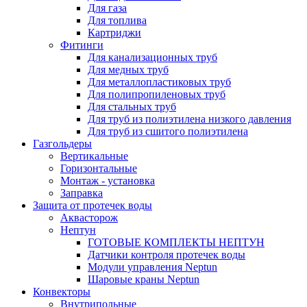
Для газа
Для топлива
Картриджи
Фитинги
Для канализационных труб
Для медных труб
Для металлопластиковых труб
Для полипропиленовых труб
Для стальных труб
Для труб из полиэтилена низкого давления
Для труб из сшитого полиэтилена
Газгольдеры
Вертикальные
Горизонтальные
Монтаж - установка
Заправка
Защита от протечек воды
Аквасторож
Нептун
ГОТОВЫЕ КОМПЛЕКТЫ НЕПТУН
Датчики контроля протечек воды
Модули управления Neptun
Шаровые краны Neptun
Конвекторы
Внутрипольные