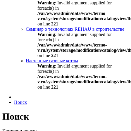
Warning
: Invalid argument supplied for
foreach() in
/var/www/admin/data/www/termo-
v.ru/system/storage/modification/catalog/view
on line
221
Семинар о технологиях REHAU в строительстве
Warning
: Invalid argument supplied for
foreach() in
/var/www/admin/data/www/termo-
v.ru/system/storage/modification/catalog/view
on line
221
Настенные газовые котлы
Warning
: Invalid argument supplied for
foreach() in
/var/www/admin/data/www/termo-
v.ru/system/storage/modification/catalog/view
on line
221
Поиск
Поиск
Критерии поиска