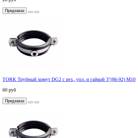
Предзаказ
TORK Трубный хомут DG2 с рез., упл. и гайкой 3"(86-92) М10
60 руб
Предзаказ