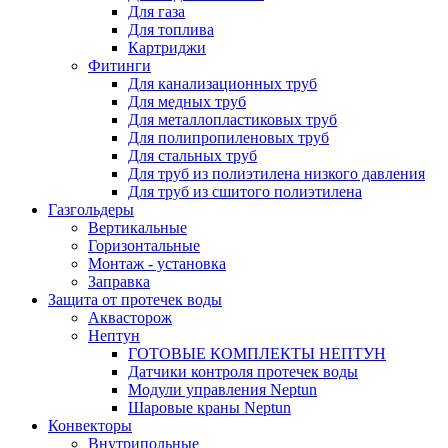
Для газа
Для топлива
Картриджи
Фитинги
Для канализационных труб
Для медных труб
Для металлопластиковых труб
Для полипропиленовых труб
Для стальных труб
Для труб из полиэтилена низкого давления
Для труб из сшитого полиэтилена
Газгольдеры
Вертикальные
Горизонтальные
Монтаж - установка
Заправка
Защита от протечек воды
Аквасторож
Нептун
ГОТОВЫЕ КОМПЛЕКТЫ НЕПТУН
Датчики контроля протечек воды
Модули управления Neptun
Шаровые краны Neptun
Конвекторы
Внутрипольные