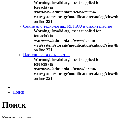
Warning
: Invalid argument supplied for
foreach() in
/var/www/admin/data/www/termo-
v.ru/system/storage/modification/catalog/view
on line
221
Семинар о технологиях REHAU в строительстве
Warning
: Invalid argument supplied for
foreach() in
/var/www/admin/data/www/termo-
v.ru/system/storage/modification/catalog/view
on line
221
Настенные газовые котлы
Warning
: Invalid argument supplied for
foreach() in
/var/www/admin/data/www/termo-
v.ru/system/storage/modification/catalog/view
on line
221
Поиск
Поиск
Критерии поиска