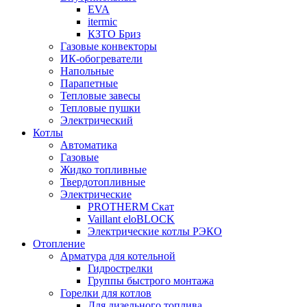
EVA
itermic
КЗТО Бриз
Газовые конвекторы
ИК-обогреватели
Напольные
Парапетные
Тепловые завесы
Тепловые пушки
Электрический
Котлы
Автоматика
Газовые
Жидко топливные
Твердотопливные
Электрические
PROTHERM Скат
Vaillant eloBLOCK
Электрические котлы РЭКО
Отопление
Арматура для котельной
Гидрострелки
Группы быстрого монтажа
Горелки для котлов
Для дизельного топлива