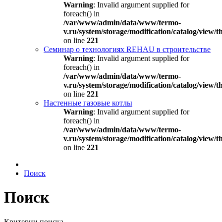
Warning
: Invalid argument supplied for
foreach() in
/var/www/admin/data/www/termo-
v.ru/system/storage/modification/catalog/view
on line
221
Семинар о технологиях REHAU в строительстве
Warning
: Invalid argument supplied for
foreach() in
/var/www/admin/data/www/termo-
v.ru/system/storage/modification/catalog/view
on line
221
Настенные газовые котлы
Warning
: Invalid argument supplied for
foreach() in
/var/www/admin/data/www/termo-
v.ru/system/storage/modification/catalog/view
on line
221
Поиск
Поиск
Критерии поиска