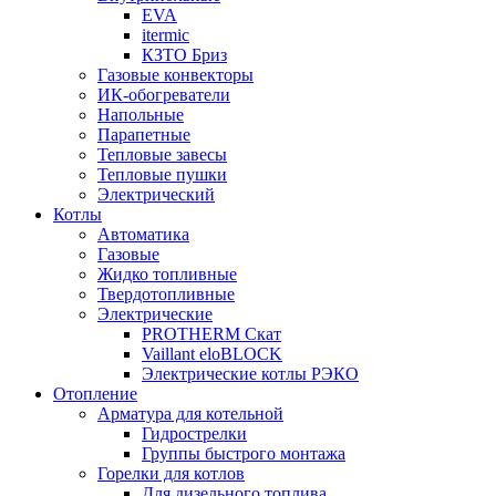
EVA
itermic
КЗТО Бриз
Газовые конвекторы
ИК-обогреватели
Напольные
Парапетные
Тепловые завесы
Тепловые пушки
Электрический
Котлы
Автоматика
Газовые
Жидко топливные
Твердотопливные
Электрические
PROTHERM Скат
Vaillant eloBLOCK
Электрические котлы РЭКО
Отопление
Арматура для котельной
Гидрострелки
Группы быстрого монтажа
Горелки для котлов
Для дизельного топлива