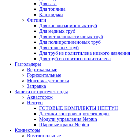
Для газа
Для топлива
Картриджи
Фитинги
Для канализационных труб
Для медных труб
Для металлопластиковых труб
Для полипропиленовых труб
Для стальных труб
Для труб из полиэтилена низкого давления
Для труб из сшитого полиэтилена
Газгольдеры
Вертикальные
Горизонтальные
Монтаж - установка
Заправка
Защита от протечек воды
Аквасторож
Нептун
ГОТОВЫЕ КОМПЛЕКТЫ НЕПТУН
Датчики контроля протечек воды
Модули управления Neptun
Шаровые краны Neptun
Конвекторы
Внутрипольные