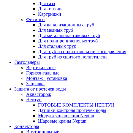
Для газа
Для топлива
Картриджи
Фитинги
Для канализационных труб
Для медных труб
Для металлопластиковых труб
Для полипропиленовых труб
Для стальных труб
Для труб из полиэтилена низкого давления
Для труб из сшитого полиэтилена
Газгольдеры
Вертикальные
Горизонтальные
Монтаж - установка
Заправка
Защита от протечек воды
Аквасторож
Нептун
ГОТОВЫЕ КОМПЛЕКТЫ НЕПТУН
Датчики контроля протечек воды
Модули управления Neptun
Шаровые краны Neptun
Конвекторы
Внутрипольные