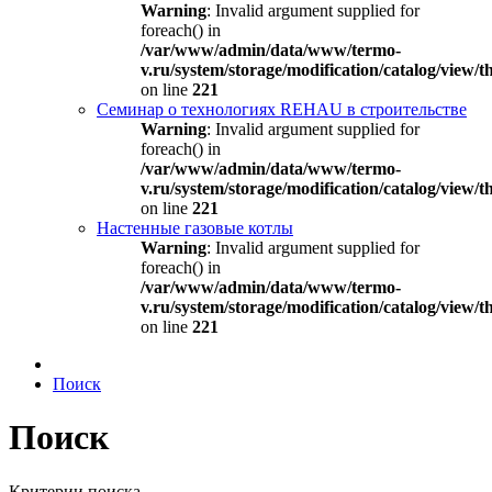
Warning
: Invalid argument supplied for
foreach() in
/var/www/admin/data/www/termo-
v.ru/system/storage/modification/catalog/view
on line
221
Семинар о технологиях REHAU в строительстве
Warning
: Invalid argument supplied for
foreach() in
/var/www/admin/data/www/termo-
v.ru/system/storage/modification/catalog/view
on line
221
Настенные газовые котлы
Warning
: Invalid argument supplied for
foreach() in
/var/www/admin/data/www/termo-
v.ru/system/storage/modification/catalog/view
on line
221
Поиск
Поиск
Критерии поиска