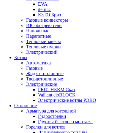
EVA
itermic
КЗТО Бриз
Газовые конвекторы
ИК-обогреватели
Напольные
Парапетные
Тепловые завесы
Тепловые пушки
Электрический
Котлы
Автоматика
Газовые
Жидко топливные
Твердотопливные
Электрические
PROTHERM Скат
Vaillant eloBLOCK
Электрические котлы РЭКО
Отопление
Арматура для котельной
Гидрострелки
Группы быстрого монтажа
Горелки для котлов
Для дизельного топлива