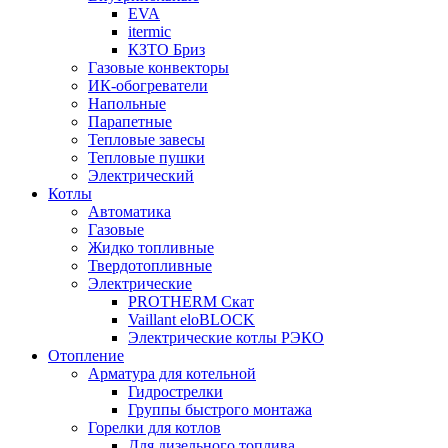
EVA
itermic
КЗТО Бриз
Газовые конвекторы
ИК-обогреватели
Напольные
Парапетные
Тепловые завесы
Тепловые пушки
Электрический
Котлы
Автоматика
Газовые
Жидко топливные
Твердотопливные
Электрические
PROTHERM Скат
Vaillant eloBLOCK
Электрические котлы РЭКО
Отопление
Арматура для котельной
Гидрострелки
Группы быстрого монтажа
Горелки для котлов
Для дизельного топлива