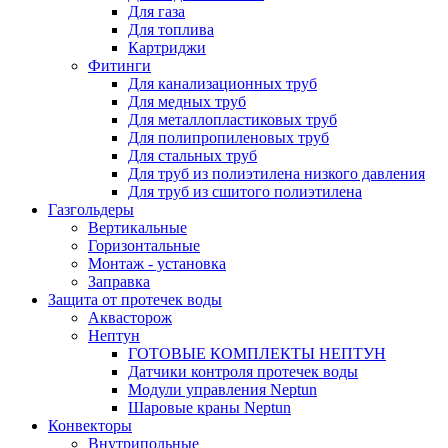
Для газа
Для топлива
Картриджи
Фитинги
Для канализационных труб
Для медных труб
Для металлопластиковых труб
Для полипропиленовых труб
Для стальных труб
Для труб из полиэтилена низкого давления
Для труб из сшитого полиэтилена
Газгольдеры
Вертикальные
Горизонтальные
Монтаж - установка
Заправка
Защита от протечек воды
Аквасторож
Нептун
ГОТОВЫЕ КОМПЛЕКТЫ НЕПТУН
Датчики контроля протечек воды
Модули управления Neptun
Шаровые краны Neptun
Конвекторы
Внутрипольные