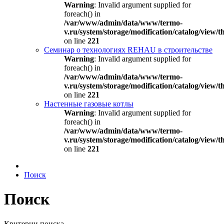
Warning
: Invalid argument supplied for
foreach() in
/var/www/admin/data/www/termo-
v.ru/system/storage/modification/catalog/view
on line
221
Семинар о технологиях REHAU в строительстве
Warning
: Invalid argument supplied for
foreach() in
/var/www/admin/data/www/termo-
v.ru/system/storage/modification/catalog/view
on line
221
Настенные газовые котлы
Warning
: Invalid argument supplied for
foreach() in
/var/www/admin/data/www/termo-
v.ru/system/storage/modification/catalog/view
on line
221
Поиск
Поиск
Критерии поиска