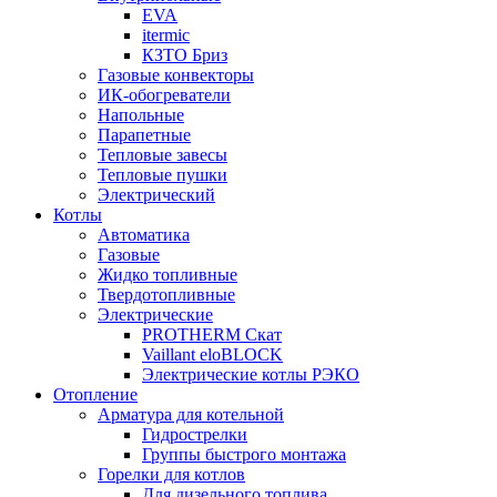
EVA
itermic
КЗТО Бриз
Газовые конвекторы
ИК-обогреватели
Напольные
Парапетные
Тепловые завесы
Тепловые пушки
Электрический
Котлы
Автоматика
Газовые
Жидко топливные
Твердотопливные
Электрические
PROTHERM Скат
Vaillant eloBLOCK
Электрические котлы РЭКО
Отопление
Арматура для котельной
Гидрострелки
Группы быстрого монтажа
Горелки для котлов
Для дизельного топлива