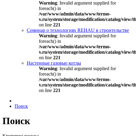
Warning
: Invalid argument supplied for
foreach() in
/var/www/admin/data/www/termo-
v.ru/system/storage/modification/catalog/view
on line
221
Семинар о технологиях REHAU в строительстве
Warning
: Invalid argument supplied for
foreach() in
/var/www/admin/data/www/termo-
v.ru/system/storage/modification/catalog/view
on line
221
Настенные газовые котлы
Warning
: Invalid argument supplied for
foreach() in
/var/www/admin/data/www/termo-
v.ru/system/storage/modification/catalog/view
on line
221
Поиск
Поиск
Критерии поиска