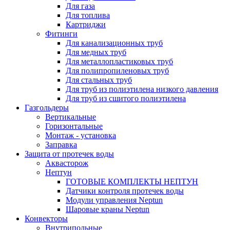
Для газа
Для топлива
Картриджи
Фитинги
Для канализационных труб
Для медных труб
Для металлопластиковых труб
Для полипропиленовых труб
Для стальных труб
Для труб из полиэтилена низкого давления
Для труб из сшитого полиэтилена
Газгольдеры
Вертикальные
Горизонтальные
Монтаж - установка
Заправка
Защита от протечек воды
Аквасторож
Нептун
ГОТОВЫЕ КОМПЛЕКТЫ НЕПТУН
Датчики контроля протечек воды
Модули управления Neptun
Шаровые краны Neptun
Конвекторы
Внутрипольные