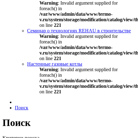
Warning
: Invalid argument supplied for
foreach() in
/var/www/admin/data/www/termo-
v.ru/system/storage/modification/catalog/view
on line
221
Семинар о технологиях REHAU в строительстве
Warning
: Invalid argument supplied for
foreach() in
/var/www/admin/data/www/termo-
v.ru/system/storage/modification/catalog/view
on line
221
Настенные газовые котлы
Warning
: Invalid argument supplied for
foreach() in
/var/www/admin/data/www/termo-
v.ru/system/storage/modification/catalog/view
on line
221
Поиск
Поиск
Критерии поиска