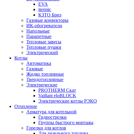
EVA
itermic
КЗТО Бриз
Газовые конвекторы
ИК-обогреватели
Напольные
Парапетные
Тепловые завесы
Тепловые пушки
Электрический
Котлы
Автоматика
Газовые
Жидко топливные
Твердотопливные
Электрические
PROTHERM Скат
Vaillant eloBLOCK
Электрические котлы РЭКО
Отопление
Арматура для котельной
Гидрострелки
Группы быстрого монтажа
Горелки для котлов
Для дизельного топлива