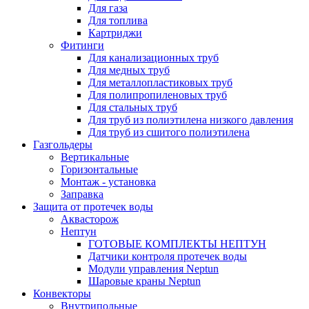
Для газа
Для топлива
Картриджи
Фитинги
Для канализационных труб
Для медных труб
Для металлопластиковых труб
Для полипропиленовых труб
Для стальных труб
Для труб из полиэтилена низкого давления
Для труб из сшитого полиэтилена
Газгольдеры
Вертикальные
Горизонтальные
Монтаж - установка
Заправка
Защита от протечек воды
Аквасторож
Нептун
ГОТОВЫЕ КОМПЛЕКТЫ НЕПТУН
Датчики контроля протечек воды
Модули управления Neptun
Шаровые краны Neptun
Конвекторы
Внутрипольные