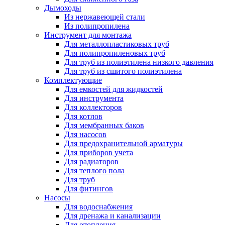
Дымоходы
Из нержавеющей стали
Из полипропилена
Инструмент для монтажа
Для металлопластиковых труб
Для полипропиленовых труб
Для труб из полиэтилена низкого давления
Для труб из сшитого полиэтилена
Комплектующие
Для емкостей для жидкостей
Для инструмента
Для коллекторов
Для котлов
Для мембранных баков
Для насосов
Для предохранительной арматуры
Для приборов учета
Для радиаторов
Для теплого пола
Для труб
Для фитингов
Насосы
Для водоснабжения
Для дренажа и канализации
Для отопления