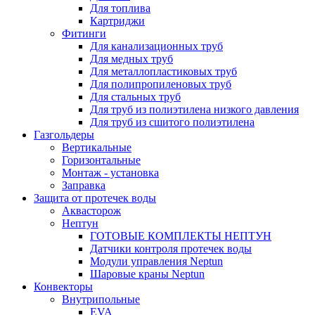
Для топлива
Картриджи
Фитинги
Для канализационных труб
Для медных труб
Для металлопластиковых труб
Для полипропиленовых труб
Для стальных труб
Для труб из полиэтилена низкого давления
Для труб из сшитого полиэтилена
Газгольдеры
Вертикальные
Горизонтальные
Монтаж - установка
Заправка
Защита от протечек воды
Аквасторож
Нептун
ГОТОВЫЕ КОМПЛЕКТЫ НЕПТУН
Датчики контроля протечек воды
Модули управления Neptun
Шаровые краны Neptun
Конвекторы
Внутрипольные
EVA