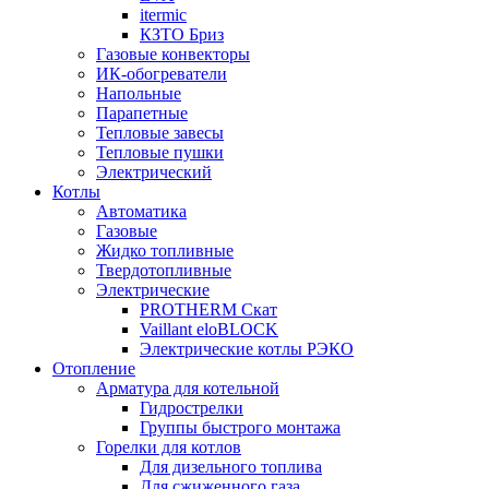
itermic
КЗТО Бриз
Газовые конвекторы
ИК-обогреватели
Напольные
Парапетные
Тепловые завесы
Тепловые пушки
Электрический
Котлы
Автоматика
Газовые
Жидко топливные
Твердотопливные
Электрические
PROTHERM Скат
Vaillant eloBLOCK
Электрические котлы РЭКО
Отопление
Арматура для котельной
Гидрострелки
Группы быстрого монтажа
Горелки для котлов
Для дизельного топлива
Для сжиженного газа