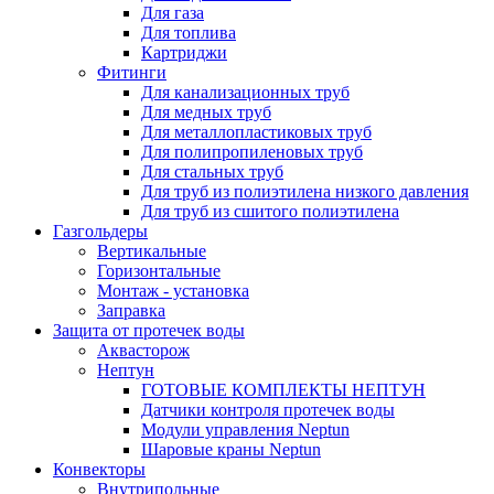
Для газа
Для топлива
Картриджи
Фитинги
Для канализационных труб
Для медных труб
Для металлопластиковых труб
Для полипропиленовых труб
Для стальных труб
Для труб из полиэтилена низкого давления
Для труб из сшитого полиэтилена
Газгольдеры
Вертикальные
Горизонтальные
Монтаж - установка
Заправка
Защита от протечек воды
Аквасторож
Нептун
ГОТОВЫЕ КОМПЛЕКТЫ НЕПТУН
Датчики контроля протечек воды
Модули управления Neptun
Шаровые краны Neptun
Конвекторы
Внутрипольные