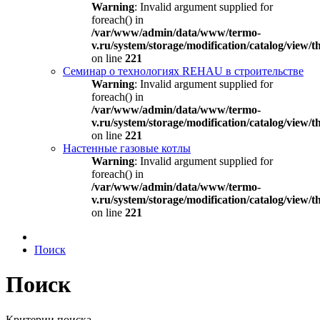
Warning
: Invalid argument supplied for
foreach() in
/var/www/admin/data/www/termo-
v.ru/system/storage/modification/catalog/view
on line
221
Семинар о технологиях REHAU в строительстве
Warning
: Invalid argument supplied for
foreach() in
/var/www/admin/data/www/termo-
v.ru/system/storage/modification/catalog/view
on line
221
Настенные газовые котлы
Warning
: Invalid argument supplied for
foreach() in
/var/www/admin/data/www/termo-
v.ru/system/storage/modification/catalog/view
on line
221
Поиск
Поиск
Критерии поиска