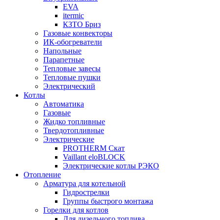
EVA
itermic
КЗТО Бриз
Газовые конвекторы
ИК-обогреватели
Напольные
Парапетные
Тепловые завесы
Тепловые пушки
Электрический
Котлы
Автоматика
Газовые
Жидко топливные
Твердотопливные
Электрические
PROTHERM Скат
Vaillant eloBLOCK
Электрические котлы РЭКО
Отопление
Арматура для котельной
Гидрострелки
Группы быстрого монтажа
Горелки для котлов
Для дизельного топлива