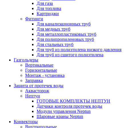
Для газа
Для топлива
Картриджи
Фитинги
Для канализационных труб
Для медных труб
Для металлопластиковых труб
Для полипропиленовых труб
Для стальных труб
Для труб из полиэтилена низкого давления
Для труб из сшитого полиэтилена
Газгольдеры
Вертикальные
Горизонтальные
Монтаж - установка
Заправка
Защита от протечек воды
Аквасторож
Нептун
ГОТОВЫЕ КОМПЛЕКТЫ НЕПТУН
Датчики контроля протечек воды
Модули управления Neptun
Шаровые краны Neptun
Конвекторы
Внутрипольные