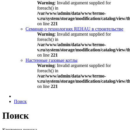
Warning
: Invalid argument supplied for
foreach() in
/var/www/admin/data/www/termo-
v.ru/system/storage/modification/catalog/view
on line
221
Семинар о технологиях REHAU в строительстве
Warning
: Invalid argument supplied for
foreach() in
/var/www/admin/data/www/termo-
v.ru/system/storage/modification/catalog/view
on line
221
Настенные газовые котлы
Warning
: Invalid argument supplied for
foreach() in
/var/www/admin/data/www/termo-
v.ru/system/storage/modification/catalog/view
on line
221
Поиск
Поиск
Критерии поиска