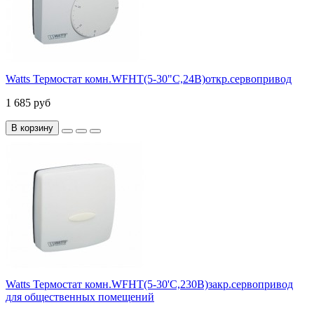
Watts Термостат комн.WFHT(5-30"С,24В)откр.сервопривод
1 685 руб
В корзину
Watts Термостат комн.WFHT(5-30'С,230В)закр.сервопривод
для общественных помещений