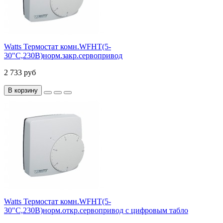
Watts Термостат комн.WFHT(5-
30"С,230В)норм.закр.сервопривод
2 733 руб
В корзину
Watts Термостат комн.WFHT(5-
30"С,230В)норм.откр.сервопривод с цифровым табло