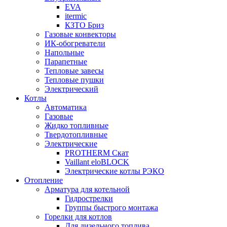
EVA
itermic
КЗТО Бриз
Газовые конвекторы
ИК-обогреватели
Напольные
Парапетные
Тепловые завесы
Тепловые пушки
Электрический
Котлы
Автоматика
Газовые
Жидко топливные
Твердотопливные
Электрические
PROTHERM Скат
Vaillant eloBLOCK
Электрические котлы РЭКО
Отопление
Арматура для котельной
Гидрострелки
Группы быстрого монтажа
Горелки для котлов
Для дизельного топлива