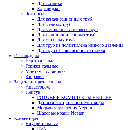
Для топлива
Картриджи
Фитинги
Для канализационных труб
Для медных труб
Для металлопластиковых труб
Для полипропиленовых труб
Для стальных труб
Для труб из полиэтилена низкого давления
Для труб из сшитого полиэтилена
Газгольдеры
Вертикальные
Горизонтальные
Монтаж - установка
Заправка
Защита от протечек воды
Аквасторож
Нептун
ГОТОВЫЕ КОМПЛЕКТЫ НЕПТУН
Датчики контроля протечек воды
Модули управления Neptun
Шаровые краны Neptun
Конвекторы
Внутрипольные
EVA