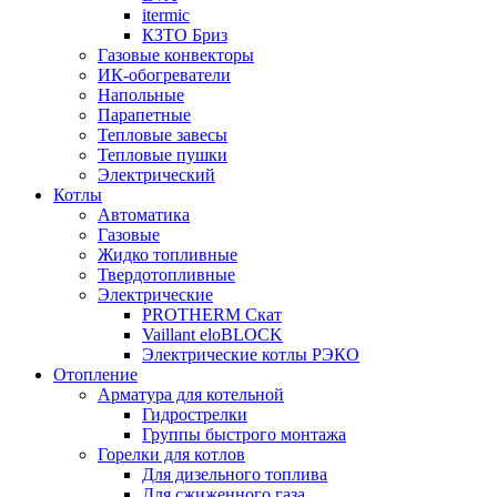
itermic
КЗТО Бриз
Газовые конвекторы
ИК-обогреватели
Напольные
Парапетные
Тепловые завесы
Тепловые пушки
Электрический
Котлы
Автоматика
Газовые
Жидко топливные
Твердотопливные
Электрические
PROTHERM Скат
Vaillant eloBLOCK
Электрические котлы РЭКО
Отопление
Арматура для котельной
Гидрострелки
Группы быстрого монтажа
Горелки для котлов
Для дизельного топлива
Для сжиженного газа