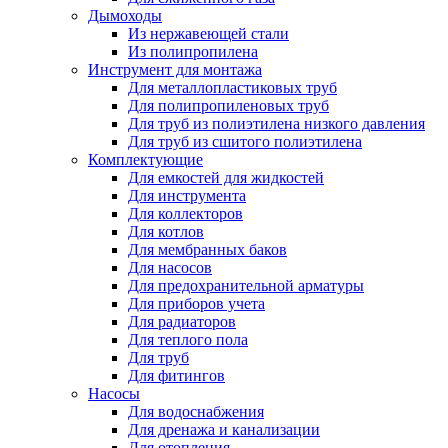
Дымоходы
Из нержавеющей стали
Из полипропилена
Инструмент для монтажа
Для металлопластиковых труб
Для полипропиленовых труб
Для труб из полиэтилена низкого давления
Для труб из сшитого полиэтилена
Комплектующие
Для емкостей для жидкостей
Для инструмента
Для коллекторов
Для котлов
Для мембранных баков
Для насосов
Для предохранительной арматуры
Для приборов учета
Для радиаторов
Для теплого пола
Для труб
Для фитингов
Насосы
Для водоснабжения
Для дренажа и канализации
Для отопления