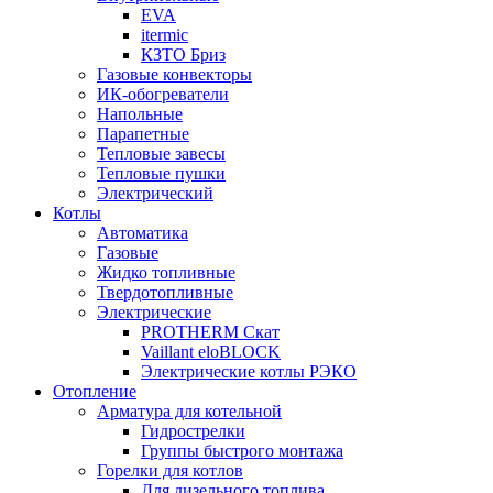
EVA
itermic
КЗТО Бриз
Газовые конвекторы
ИК-обогреватели
Напольные
Парапетные
Тепловые завесы
Тепловые пушки
Электрический
Котлы
Автоматика
Газовые
Жидко топливные
Твердотопливные
Электрические
PROTHERM Скат
Vaillant eloBLOCK
Электрические котлы РЭКО
Отопление
Арматура для котельной
Гидрострелки
Группы быстрого монтажа
Горелки для котлов
Для дизельного топлива