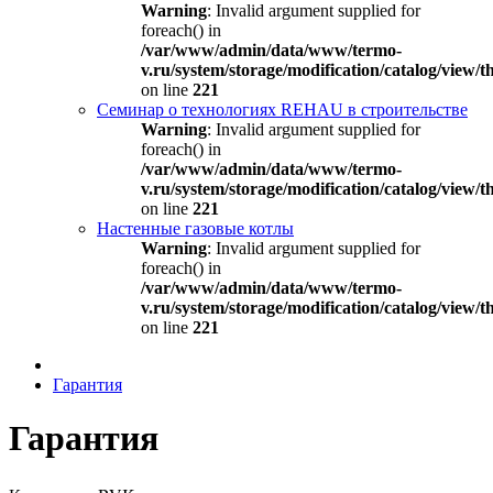
Warning
: Invalid argument supplied for
foreach() in
/var/www/admin/data/www/termo-
v.ru/system/storage/modification/catalog/view
on line
221
Семинар о технологиях REHAU в строительстве
Warning
: Invalid argument supplied for
foreach() in
/var/www/admin/data/www/termo-
v.ru/system/storage/modification/catalog/view
on line
221
Настенные газовые котлы
Warning
: Invalid argument supplied for
foreach() in
/var/www/admin/data/www/termo-
v.ru/system/storage/modification/catalog/view
on line
221
Гарантия
Гарантия