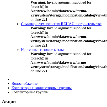
Warning
: Invalid argument supplied for
foreach() in
/var/www/admin/data/www/termo-
v.ru/system/storage/modification/catalog/view
on line
221
Семинар о технологиях REHAU в строительстве
Warning
: Invalid argument supplied for
foreach() in
/var/www/admin/data/www/termo-
v.ru/system/storage/modification/catalog/view
on line
221
Настенные газовые котлы
Warning
: Invalid argument supplied for
foreach() in
/var/www/admin/data/www/termo-
v.ru/system/storage/modification/catalog/view
on line
221
Водоснабжение
Коллекторы и коллекторные группы
Коллекторные группы
Акции