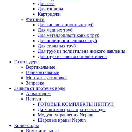
Для газа
Для топлива
Картриджи
Фитинги
Для канализационных труб
Для медных труб
Для металлопластиковых труб
Для полипропиленовых труб
Для стальных труб
Для труб из полиэтилена низкого давления
Для труб из сшитого полиэтилена
Газгольдеры
Вертикальные
Горизонтальные
Монтаж - установка
Заправка
Защита от протечек воды
Аквасторож
Нептун
ГОТОВЫЕ КОМПЛЕКТЫ НЕПТУН
Датчики контроля протечек воды
Модули управления Neptun
Шаровые краны Neptun
Конвекторы
Внутрипольные