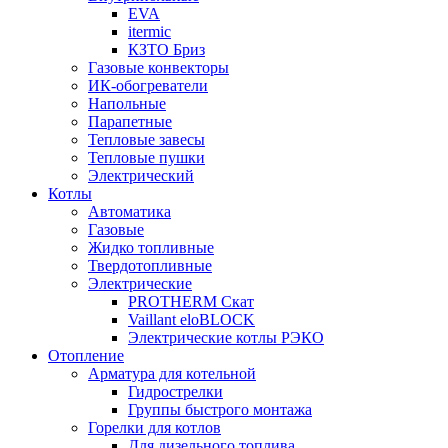
EVA
itermic
КЗТО Бриз
Газовые конвекторы
ИК-обогреватели
Напольные
Парапетные
Тепловые завесы
Тепловые пушки
Электрический
Котлы
Автоматика
Газовые
Жидко топливные
Твердотопливные
Электрические
PROTHERM Скат
Vaillant eloBLOCK
Электрические котлы РЭКО
Отопление
Арматура для котельной
Гидрострелки
Группы быстрого монтажа
Горелки для котлов
Для дизельного топлива