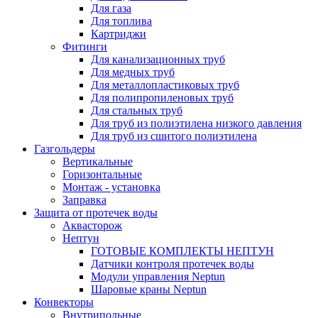
Для газа
Для топлива
Картриджи
Фитинги
Для канализационных труб
Для медных труб
Для металлопластиковых труб
Для полипропиленовых труб
Для стальных труб
Для труб из полиэтилена низкого давления
Для труб из сшитого полиэтилена
Газгольдеры
Вертикальные
Горизонтальные
Монтаж - установка
Заправка
Защита от протечек воды
Аквасторож
Нептун
ГОТОВЫЕ КОМПЛЕКТЫ НЕПТУН
Датчики контроля протечек воды
Модули управления Neptun
Шаровые краны Neptun
Конвекторы
Внутрипольные