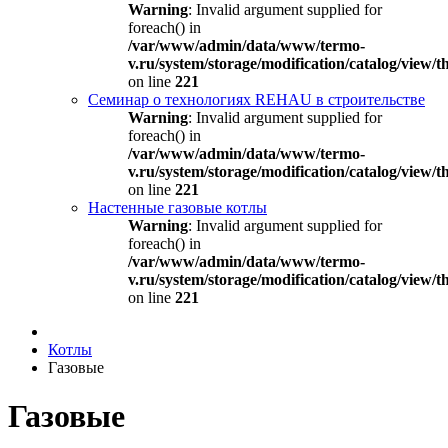
Warning
: Invalid argument supplied for
foreach() in
/var/www/admin/data/www/termo-
v.ru/system/storage/modification/catalog/view
on line
221
Семинар о технологиях REHAU в строительстве
Warning
: Invalid argument supplied for
foreach() in
/var/www/admin/data/www/termo-
v.ru/system/storage/modification/catalog/view
on line
221
Настенные газовые котлы
Warning
: Invalid argument supplied for
foreach() in
/var/www/admin/data/www/termo-
v.ru/system/storage/modification/catalog/view
on line
221
Котлы
Газовые
Газовые