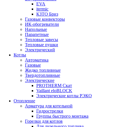
EVA
itermic
КЗТО Бриз
Газовые конвекторы
ИК-обогреватели
Напольные
Парапетные
Тепловые завесы
Тепловые пушки
Электрический
Котлы
Автоматика
Газовые
Жидко топливные
Твердотопливные
Электрические
PROTHERM Скат
Vaillant eloBLOCK
Электрические котлы РЭКО
Отопление
Арматура для котельной
Гидрострелки
Группы быстрого монтажа
Горелки для котлов
Для дизельного топлива