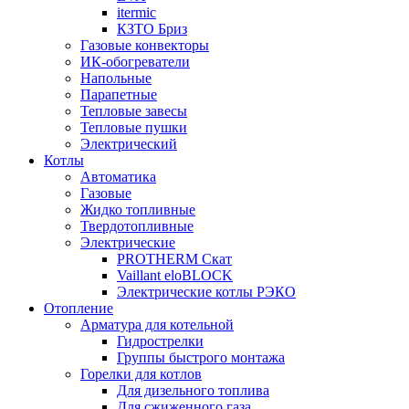
itermic
КЗТО Бриз
Газовые конвекторы
ИК-обогреватели
Напольные
Парапетные
Тепловые завесы
Тепловые пушки
Электрический
Котлы
Автоматика
Газовые
Жидко топливные
Твердотопливные
Электрические
PROTHERM Скат
Vaillant eloBLOCK
Электрические котлы РЭКО
Отопление
Арматура для котельной
Гидрострелки
Группы быстрого монтажа
Горелки для котлов
Для дизельного топлива
Для сжиженного газа