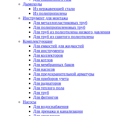
Дымоходы
Из нержавеющей стали
Из полипропилена
Инструмент для монтажа
Для металлопластиковых труб
Для полипропиленовых труб
Для труб из полиэтилена низкого давления
Для труб из сшитого полиэтилена
Комплектующие
Для емкостей для жидкостей
Для инструмента
Для коллекторов
Для котлов
Для мембранных баков
Для насосов
Для предохранительной арматуры
Для приборов учета
Для радиаторов
Для теплого пола
Для труб
Для фитингов
Насосы
Для водоснабжения
Для дренажа и канализации
Для отопления