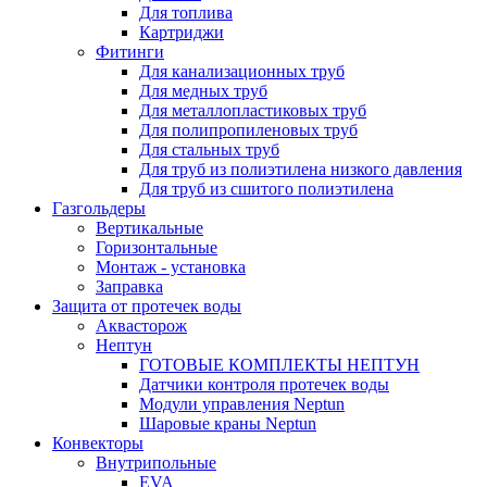
Для топлива
Картриджи
Фитинги
Для канализационных труб
Для медных труб
Для металлопластиковых труб
Для полипропиленовых труб
Для стальных труб
Для труб из полиэтилена низкого давления
Для труб из сшитого полиэтилена
Газгольдеры
Вертикальные
Горизонтальные
Монтаж - установка
Заправка
Защита от протечек воды
Аквасторож
Нептун
ГОТОВЫЕ КОМПЛЕКТЫ НЕПТУН
Датчики контроля протечек воды
Модули управления Neptun
Шаровые краны Neptun
Конвекторы
Внутрипольные
EVA