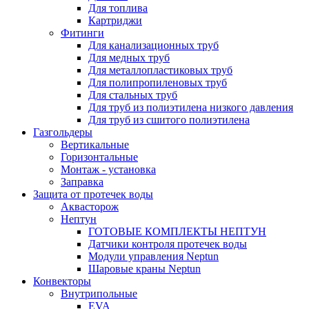
Для топлива
Картриджи
Фитинги
Для канализационных труб
Для медных труб
Для металлопластиковых труб
Для полипропиленовых труб
Для стальных труб
Для труб из полиэтилена низкого давления
Для труб из сшитого полиэтилена
Газгольдеры
Вертикальные
Горизонтальные
Монтаж - установка
Заправка
Защита от протечек воды
Аквасторож
Нептун
ГОТОВЫЕ КОМПЛЕКТЫ НЕПТУН
Датчики контроля протечек воды
Модули управления Neptun
Шаровые краны Neptun
Конвекторы
Внутрипольные
EVA