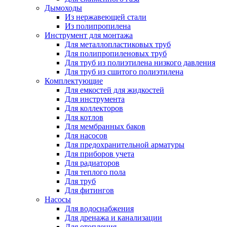
Дымоходы
Из нержавеющей стали
Из полипропилена
Инструмент для монтажа
Для металлопластиковых труб
Для полипропиленовых труб
Для труб из полиэтилена низкого давления
Для труб из сшитого полиэтилена
Комплектующие
Для емкостей для жидкостей
Для инструмента
Для коллекторов
Для котлов
Для мембранных баков
Для насосов
Для предохранительной арматуры
Для приборов учета
Для радиаторов
Для теплого пола
Для труб
Для фитингов
Насосы
Для водоснабжения
Для дренажа и канализации
Для отопления