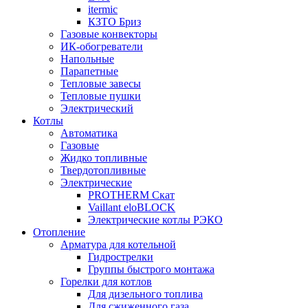
itermic
КЗТО Бриз
Газовые конвекторы
ИК-обогреватели
Напольные
Парапетные
Тепловые завесы
Тепловые пушки
Электрический
Котлы
Автоматика
Газовые
Жидко топливные
Твердотопливные
Электрические
PROTHERM Скат
Vaillant eloBLOCK
Электрические котлы РЭКО
Отопление
Арматура для котельной
Гидрострелки
Группы быстрого монтажа
Горелки для котлов
Для дизельного топлива
Для сжиженного газа