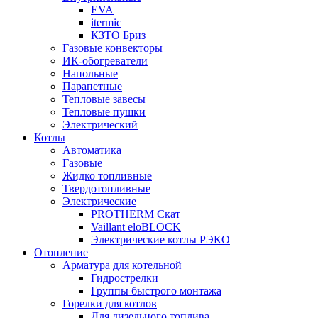
EVA
itermic
КЗТО Бриз
Газовые конвекторы
ИК-обогреватели
Напольные
Парапетные
Тепловые завесы
Тепловые пушки
Электрический
Котлы
Автоматика
Газовые
Жидко топливные
Твердотопливные
Электрические
PROTHERM Скат
Vaillant eloBLOCK
Электрические котлы РЭКО
Отопление
Арматура для котельной
Гидрострелки
Группы быстрого монтажа
Горелки для котлов
Для дизельного топлива