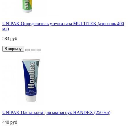
UNIPAK Определитель утечки газа MULTITEK (аэрозоль 400
мл)
583 руб
В корзину
UNIPAK Паста-крем для мытья рук HANDEX (250 мл)
440 руб