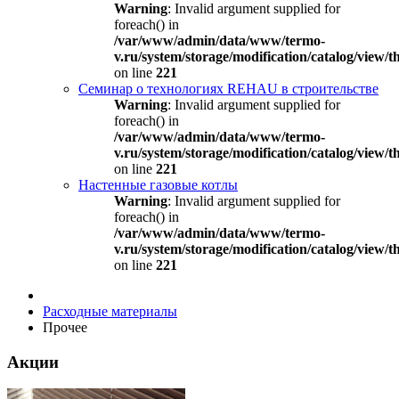
Warning
: Invalid argument supplied for
foreach() in
/var/www/admin/data/www/termo-
v.ru/system/storage/modification/catalog/view
on line
221
Семинар о технологиях REHAU в строительстве
Warning
: Invalid argument supplied for
foreach() in
/var/www/admin/data/www/termo-
v.ru/system/storage/modification/catalog/view
on line
221
Настенные газовые котлы
Warning
: Invalid argument supplied for
foreach() in
/var/www/admin/data/www/termo-
v.ru/system/storage/modification/catalog/view
on line
221
Расходные материалы
Прочее
Акции