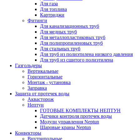
Для газа
Для топлива
Картриджи
Фитинги
Для канализационных труб
Для медных труб
Для металлопластиковых труб
Для полипропиленовых труб
Для стальных труб
Для труб из полиэтилена низкого давления
Для труб из сшитого полиэтилена
Газгольдеры
Вертикальные
Горизонтальные
Монтаж - установка
Заправка
Защита от протечек воды
Аквасторож
Нептун
ГОТОВЫЕ КОМПЛЕКТЫ НЕПТУН
Датчики контроля протечек воды
Модули управления Neptun
Шаровые краны Neptun
Конвекторы
Внутрипольные