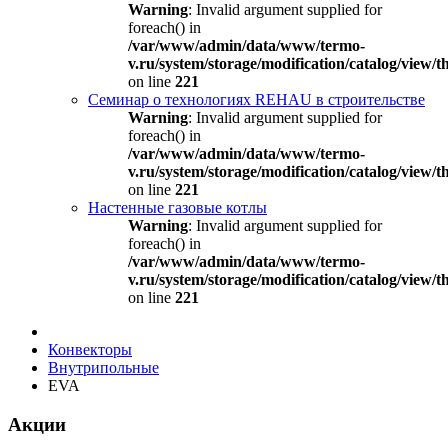
Warning
: Invalid argument supplied for
foreach() in
/var/www/admin/data/www/termo-
v.ru/system/storage/modification/catalog/view
on line
221
Семинар о технологиях REHAU в строительстве
Warning
: Invalid argument supplied for
foreach() in
/var/www/admin/data/www/termo-
v.ru/system/storage/modification/catalog/view
on line
221
Настенные газовые котлы
Warning
: Invalid argument supplied for
foreach() in
/var/www/admin/data/www/termo-
v.ru/system/storage/modification/catalog/view
on line
221
Конвекторы
Внутрипольные
EVA
Акции