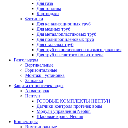
Для газа
Для топлива
Картриджи
Фитинги
Для канализационных труб
Для медных труб
Для металлопластиковых труб
Для полипропиленовых труб
Для стальных труб
Для труб из полиэтилена низкого давления
Для труб из сшитого полиэтилена
Газгольдеры
Вертикальные
Горизонтальные
Монтаж - установка
Заправка
Защита от протечек воды
Аквасторож
Нептун
ГОТОВЫЕ КОМПЛЕКТЫ НЕПТУН
Датчики контроля протечек воды
Модули управления Neptun
Шаровые краны Neptun
Конвекторы
Внутрипольные