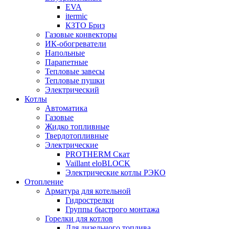
EVA
itermic
КЗТО Бриз
Газовые конвекторы
ИК-обогреватели
Напольные
Парапетные
Тепловые завесы
Тепловые пушки
Электрический
Котлы
Автоматика
Газовые
Жидко топливные
Твердотопливные
Электрические
PROTHERM Скат
Vaillant eloBLOCK
Электрические котлы РЭКО
Отопление
Арматура для котельной
Гидрострелки
Группы быстрого монтажа
Горелки для котлов
Для дизельного топлива