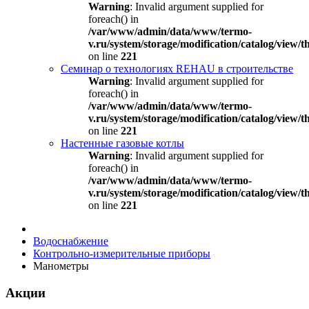
Warning
: Invalid argument supplied for
foreach() in
/var/www/admin/data/www/termo-
v.ru/system/storage/modification/catalog/view
on line
221
Семинар о технологиях REHAU в строительстве
Warning
: Invalid argument supplied for
foreach() in
/var/www/admin/data/www/termo-
v.ru/system/storage/modification/catalog/view
on line
221
Настенные газовые котлы
Warning
: Invalid argument supplied for
foreach() in
/var/www/admin/data/www/termo-
v.ru/system/storage/modification/catalog/view
on line
221
Водоснабжение
Контрольно-измерительные приборы
Манометры
Акции