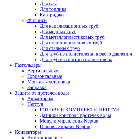
Для газа
Для топлива
Картриджи
Фитинги
Для канализационных труб
Для медных труб
Для металлопластиковых труб
Для полипропиленовых труб
Для стальных труб
Для труб из полиэтилена низкого давления
Для труб из сшитого полиэтилена
Газгольдеры
Вертикальные
Горизонтальные
Монтаж - установка
Заправка
Защита от протечек воды
Аквасторож
Нептун
ГОТОВЫЕ КОМПЛЕКТЫ НЕПТУН
Датчики контроля протечек воды
Модули управления Neptun
Шаровые краны Neptun
Конвекторы
Внутрипольные