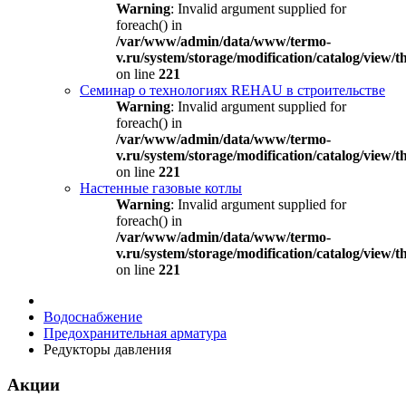
Warning
: Invalid argument supplied for
foreach() in
/var/www/admin/data/www/termo-
v.ru/system/storage/modification/catalog/view
on line
221
Семинар о технологиях REHAU в строительстве
Warning
: Invalid argument supplied for
foreach() in
/var/www/admin/data/www/termo-
v.ru/system/storage/modification/catalog/view
on line
221
Настенные газовые котлы
Warning
: Invalid argument supplied for
foreach() in
/var/www/admin/data/www/termo-
v.ru/system/storage/modification/catalog/view
on line
221
Водоснабжение
Предохранительная арматура
Редукторы давления
Акции