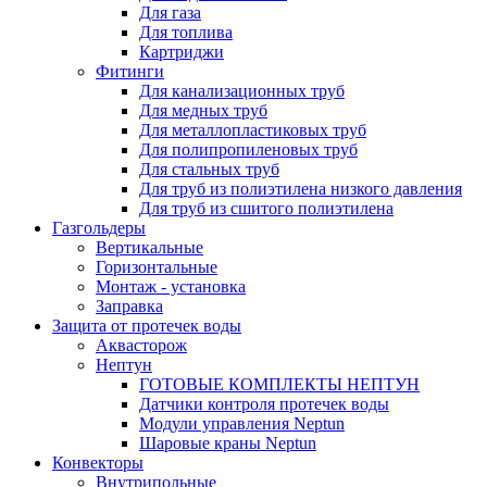
Для газа
Для топлива
Картриджи
Фитинги
Для канализационных труб
Для медных труб
Для металлопластиковых труб
Для полипропиленовых труб
Для стальных труб
Для труб из полиэтилена низкого давления
Для труб из сшитого полиэтилена
Газгольдеры
Вертикальные
Горизонтальные
Монтаж - установка
Заправка
Защита от протечек воды
Аквасторож
Нептун
ГОТОВЫЕ КОМПЛЕКТЫ НЕПТУН
Датчики контроля протечек воды
Модули управления Neptun
Шаровые краны Neptun
Конвекторы
Внутрипольные