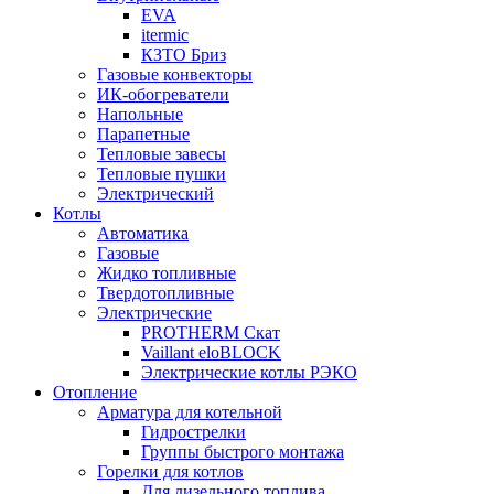
EVA
itermic
КЗТО Бриз
Газовые конвекторы
ИК-обогреватели
Напольные
Парапетные
Тепловые завесы
Тепловые пушки
Электрический
Котлы
Автоматика
Газовые
Жидко топливные
Твердотопливные
Электрические
PROTHERM Скат
Vaillant eloBLOCK
Электрические котлы РЭКО
Отопление
Арматура для котельной
Гидрострелки
Группы быстрого монтажа
Горелки для котлов
Для дизельного топлива