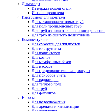
Дымоходы
Из нержавеющей стали
Из полипропилена
Инструмент для монтажа
Для металлопластиковых труб
Для полипропиленовых труб
Для труб из полиэтилена низкого давления
Для труб из сшитого полиэтилена
Комплектующие
Для емкостей для жидкостей
Для инструмента
Для коллекторов
Для котлов
Для мембранных баков
Для насосов
Для предохранительной арматуры
Для приборов учета
Для радиаторов
Для теплого пола
Для труб
Для фитингов
Насосы
Для водоснабжения
Для дренажа и канализации
Для отопления