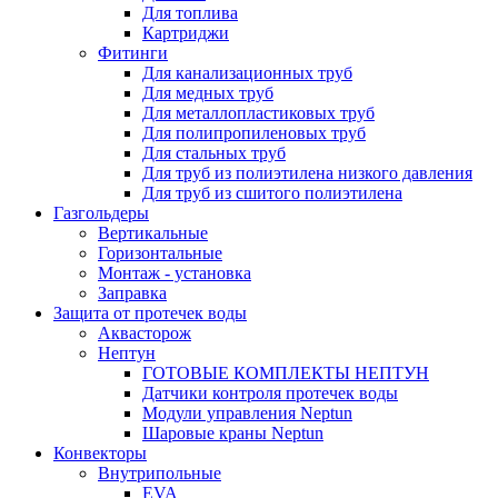
Для топлива
Картриджи
Фитинги
Для канализационных труб
Для медных труб
Для металлопластиковых труб
Для полипропиленовых труб
Для стальных труб
Для труб из полиэтилена низкого давления
Для труб из сшитого полиэтилена
Газгольдеры
Вертикальные
Горизонтальные
Монтаж - установка
Заправка
Защита от протечек воды
Аквасторож
Нептун
ГОТОВЫЕ КОМПЛЕКТЫ НЕПТУН
Датчики контроля протечек воды
Модули управления Neptun
Шаровые краны Neptun
Конвекторы
Внутрипольные
EVA