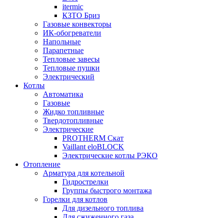
itermic
КЗТО Бриз
Газовые конвекторы
ИК-обогреватели
Напольные
Парапетные
Тепловые завесы
Тепловые пушки
Электрический
Котлы
Автоматика
Газовые
Жидко топливные
Твердотопливные
Электрические
PROTHERM Скат
Vaillant eloBLOCK
Электрические котлы РЭКО
Отопление
Арматура для котельной
Гидрострелки
Группы быстрого монтажа
Горелки для котлов
Для дизельного топлива
Для сжиженного газа