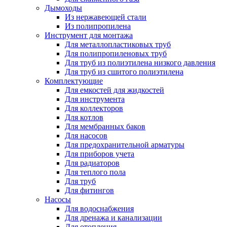
Дымоходы
Из нержавеющей стали
Из полипропилена
Инструмент для монтажа
Для металлопластиковых труб
Для полипропиленовых труб
Для труб из полиэтилена низкого давления
Для труб из сшитого полиэтилена
Комплектующие
Для емкостей для жидкостей
Для инструмента
Для коллекторов
Для котлов
Для мембранных баков
Для насосов
Для предохранительной арматуры
Для приборов учета
Для радиаторов
Для теплого пола
Для труб
Для фитингов
Насосы
Для водоснабжения
Для дренажа и канализации
Для отопления