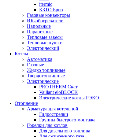
itermic
КЗТО Бриз
Газовые конвекторы
ИК-обогреватели
Напольные
Парапетные
Тепловые завесы
Тепловые пушки
Электрический
Котлы
Автоматика
Газовые
Жидко топливные
Твердотопливные
Электрические
PROTHERM Скат
Vaillant eloBLOCK
Электрические котлы РЭКО
Отопление
Арматура для котельной
Гидрострелки
Группы быстрого монтажа
Горелки для котлов
Для дизельного топлива
Для сжиженного газа