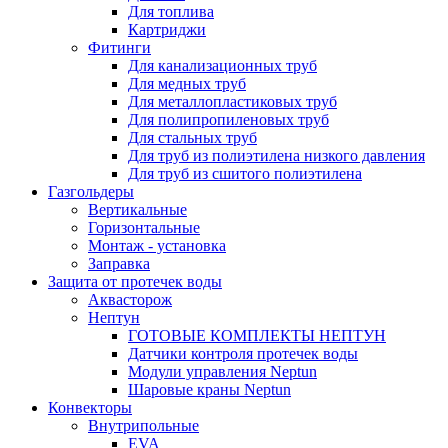
Для топлива
Картриджи
Фитинги
Для канализационных труб
Для медных труб
Для металлопластиковых труб
Для полипропиленовых труб
Для стальных труб
Для труб из полиэтилена низкого давления
Для труб из сшитого полиэтилена
Газгольдеры
Вертикальные
Горизонтальные
Монтаж - установка
Заправка
Защита от протечек воды
Аквасторож
Нептун
ГОТОВЫЕ КОМПЛЕКТЫ НЕПТУН
Датчики контроля протечек воды
Модули управления Neptun
Шаровые краны Neptun
Конвекторы
Внутрипольные
EVA