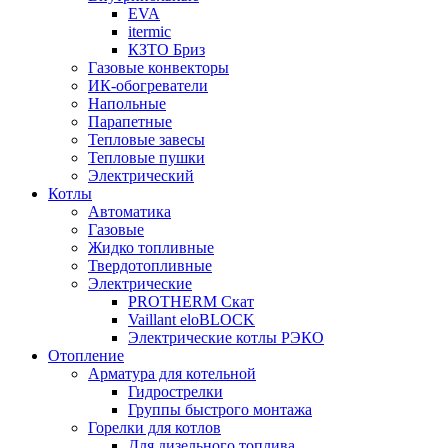
EVA
itermic
КЗТО Бриз
Газовые конвекторы
ИК-обогреватели
Напольные
Парапетные
Тепловые завесы
Тепловые пушки
Электрический
Котлы
Автоматика
Газовые
Жидко топливные
Твердотопливные
Электрические
PROTHERM Скат
Vaillant eloBLOCK
Электрические котлы РЭКО
Отопление
Арматура для котельной
Гидрострелки
Группы быстрого монтажа
Горелки для котлов
Для дизельного топлива