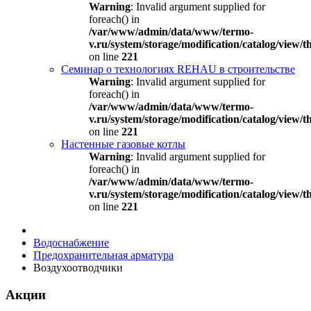
Warning
: Invalid argument supplied for
foreach() in
/var/www/admin/data/www/termo-
v.ru/system/storage/modification/catalog/view
on line
221
Семинар о технологиях REHAU в строительстве
Warning
: Invalid argument supplied for
foreach() in
/var/www/admin/data/www/termo-
v.ru/system/storage/modification/catalog/view
on line
221
Настенные газовые котлы
Warning
: Invalid argument supplied for
foreach() in
/var/www/admin/data/www/termo-
v.ru/system/storage/modification/catalog/view
on line
221
Водоснабжение
Предохранительная арматура
Воздухоотводчики
Акции