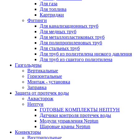
Для газа
Для топлива
Картриджи
Фитинги
Для канализационных труб
Для медных труб
Для металлопластиковых труб
Для полипропиленовых труб
Для стальных труб
Для труб из полиэтилена низкого давления
Для труб из сшитого полиэтилена
Газгольдеры
Вертикальные
Горизонтальные
Монтаж - установка
Заправка
Защита от протечек воды
Аквасторож
Нептун
ГОТОВЫЕ КОМПЛЕКТЫ НЕПТУН
Датчики контроля протечек воды
Модули управления Neptun
Шаровые краны Neptun
Конвекторы
Внутрипольные