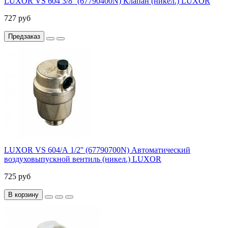
LUXOR VS 604 3/8'' (67790400N) Клапан (никел.) LUXOR
727 руб
Предзаказ
LUXOR VS 604/А 1/2'' (67790700N) Автоматический
воздуховыпускной вентиль (никел.) LUXOR
725 руб
В корзину