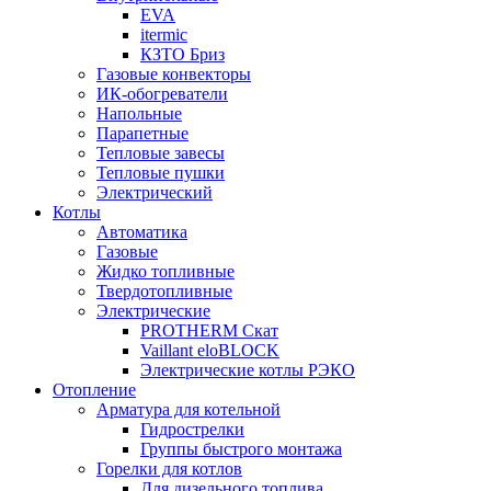
EVA
itermic
КЗТО Бриз
Газовые конвекторы
ИК-обогреватели
Напольные
Парапетные
Тепловые завесы
Тепловые пушки
Электрический
Котлы
Автоматика
Газовые
Жидко топливные
Твердотопливные
Электрические
PROTHERM Скат
Vaillant eloBLOCK
Электрические котлы РЭКО
Отопление
Арматура для котельной
Гидрострелки
Группы быстрого монтажа
Горелки для котлов
Для дизельного топлива