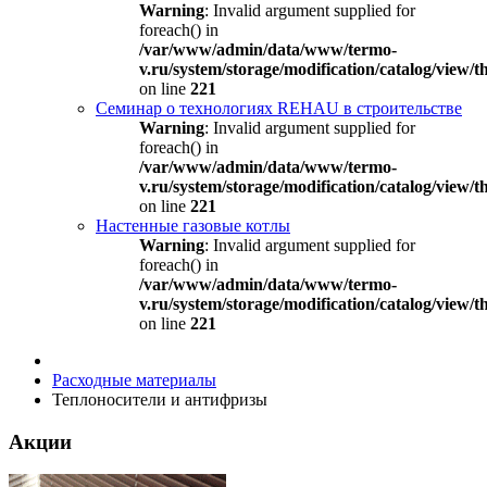
Warning
: Invalid argument supplied for
foreach() in
/var/www/admin/data/www/termo-
v.ru/system/storage/modification/catalog/view
on line
221
Семинар о технологиях REHAU в строительстве
Warning
: Invalid argument supplied for
foreach() in
/var/www/admin/data/www/termo-
v.ru/system/storage/modification/catalog/view
on line
221
Настенные газовые котлы
Warning
: Invalid argument supplied for
foreach() in
/var/www/admin/data/www/termo-
v.ru/system/storage/modification/catalog/view
on line
221
Расходные материалы
Теплоносители и антифризы
Акции