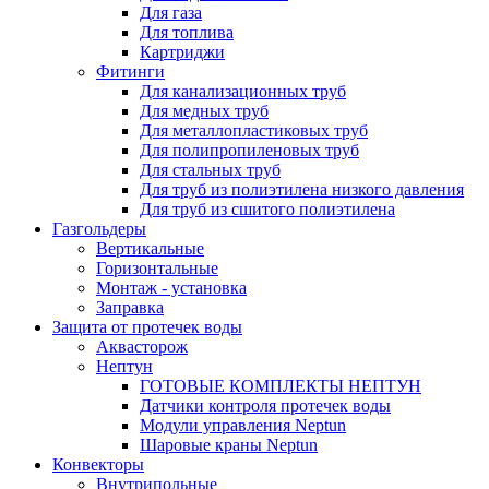
Для газа
Для топлива
Картриджи
Фитинги
Для канализационных труб
Для медных труб
Для металлопластиковых труб
Для полипропиленовых труб
Для стальных труб
Для труб из полиэтилена низкого давления
Для труб из сшитого полиэтилена
Газгольдеры
Вертикальные
Горизонтальные
Монтаж - установка
Заправка
Защита от протечек воды
Аквасторож
Нептун
ГОТОВЫЕ КОМПЛЕКТЫ НЕПТУН
Датчики контроля протечек воды
Модули управления Neptun
Шаровые краны Neptun
Конвекторы
Внутрипольные