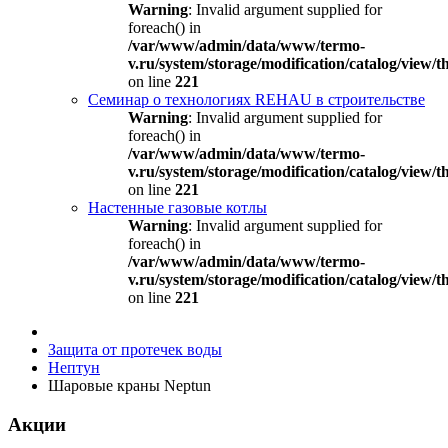
Warning
: Invalid argument supplied for
foreach() in
/var/www/admin/data/www/termo-
v.ru/system/storage/modification/catalog/view
on line
221
Семинар о технологиях REHAU в строительстве
Warning
: Invalid argument supplied for
foreach() in
/var/www/admin/data/www/termo-
v.ru/system/storage/modification/catalog/view
on line
221
Настенные газовые котлы
Warning
: Invalid argument supplied for
foreach() in
/var/www/admin/data/www/termo-
v.ru/system/storage/modification/catalog/view
on line
221
Защита от протечек воды
Нептун
Шаровые краны Neptun
Акции