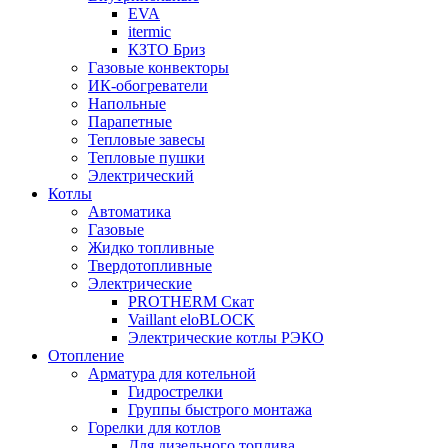
EVA
itermic
КЗТО Бриз
Газовые конвекторы
ИК-обогреватели
Напольные
Парапетные
Тепловые завесы
Тепловые пушки
Электрический
Котлы
Автоматика
Газовые
Жидко топливные
Твердотопливные
Электрические
PROTHERM Скат
Vaillant eloBLOCK
Электрические котлы РЭКО
Отопление
Арматура для котельной
Гидрострелки
Группы быстрого монтажа
Горелки для котлов
Для дизельного топлива