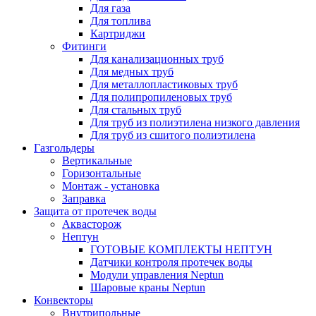
Для газа
Для топлива
Картриджи
Фитинги
Для канализационных труб
Для медных труб
Для металлопластиковых труб
Для полипропиленовых труб
Для стальных труб
Для труб из полиэтилена низкого давления
Для труб из сшитого полиэтилена
Газгольдеры
Вертикальные
Горизонтальные
Монтаж - установка
Заправка
Защита от протечек воды
Аквасторож
Нептун
ГОТОВЫЕ КОМПЛЕКТЫ НЕПТУН
Датчики контроля протечек воды
Модули управления Neptun
Шаровые краны Neptun
Конвекторы
Внутрипольные