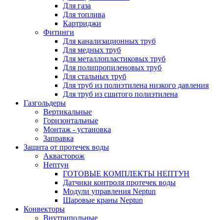
Для газа
Для топлива
Картриджи
Фитинги
Для канализационных труб
Для медных труб
Для металлопластиковых труб
Для полипропиленовых труб
Для стальных труб
Для труб из полиэтилена низкого давления
Для труб из сшитого полиэтилена
Газгольдеры
Вертикальные
Горизонтальные
Монтаж - установка
Заправка
Защита от протечек воды
Аквасторож
Нептун
ГОТОВЫЕ КОМПЛЕКТЫ НЕПТУН
Датчики контроля протечек воды
Модули управления Neptun
Шаровые краны Neptun
Конвекторы
Внутрипольные