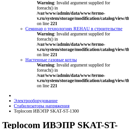
Warning
: Invalid argument supplied for
foreach() in
/var/www/admin/data/www/termo-
v.ru/system/storage/modification/catalog/view
on line
221
Семинар о технологиях REHAU в строительстве
Warning
: Invalid argument supplied for
foreach() in
/var/www/admin/data/www/termo-
v.ru/system/storage/modification/catalog/view
on line
221
Настенные газовые котлы
Warning
: Invalid argument supplied for
foreach() in
/var/www/admin/data/www/termo-
v.ru/system/storage/modification/catalog/view
on line
221
Электрооборудование
Стабилизаторы напряжения
Teplocom ИВЭПР SKAT-ST-1300
Teplocom ИВЭПР SKAT-ST-