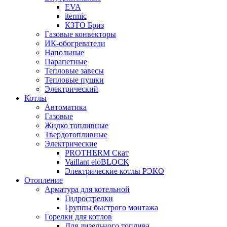
EVA
itermic
КЗТО Бриз
Газовые конвекторы
ИК-обогреватели
Напольные
Парапетные
Тепловые завесы
Тепловые пушки
Электрический
Котлы
Автоматика
Газовые
Жидко топливные
Твердотопливные
Электрические
PROTHERM Скат
Vaillant eloBLOCK
Электрические котлы РЭКО
Отопление
Арматура для котельной
Гидрострелки
Группы быстрого монтажа
Горелки для котлов
Для дизельного топлива