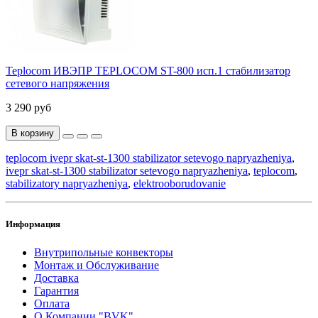
Teplocom ИВЭПР TEPLOCOM ST-800 исп.1 стабилизатор
сетевого напряжения
3 290 руб
В корзину
teplocom ivepr skat-st-1300 stabilizator setevogo napryazheniya
,
ivepr skat-st-1300 stabilizator setevogo napryazheniya
,
teplocom
,
stabilizatory napryazheniya
,
elektrooborudovanie
Информация
Внутрипольные конвекторы
Монтаж и Обслуживание
Доставка
Гарантия
Оплата
О Компании "BVK"