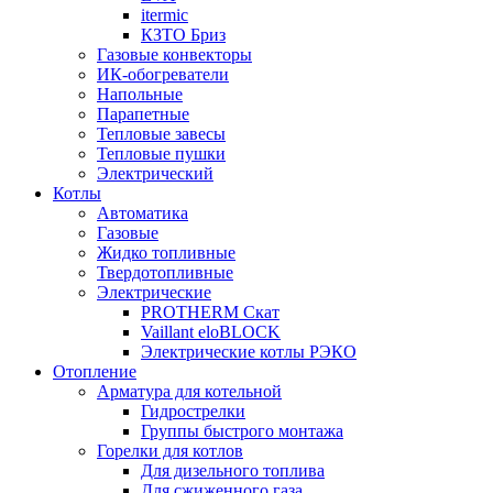
itermic
КЗТО Бриз
Газовые конвекторы
ИК-обогреватели
Напольные
Парапетные
Тепловые завесы
Тепловые пушки
Электрический
Котлы
Автоматика
Газовые
Жидко топливные
Твердотопливные
Электрические
PROTHERM Скат
Vaillant eloBLOCK
Электрические котлы РЭКО
Отопление
Арматура для котельной
Гидрострелки
Группы быстрого монтажа
Горелки для котлов
Для дизельного топлива
Для сжиженного газа