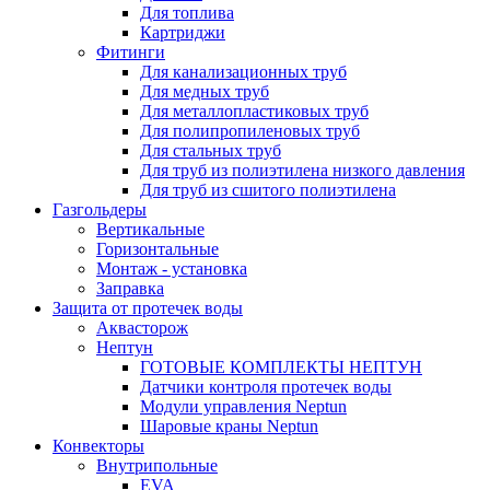
Для топлива
Картриджи
Фитинги
Для канализационных труб
Для медных труб
Для металлопластиковых труб
Для полипропиленовых труб
Для стальных труб
Для труб из полиэтилена низкого давления
Для труб из сшитого полиэтилена
Газгольдеры
Вертикальные
Горизонтальные
Монтаж - установка
Заправка
Защита от протечек воды
Аквасторож
Нептун
ГОТОВЫЕ КОМПЛЕКТЫ НЕПТУН
Датчики контроля протечек воды
Модули управления Neptun
Шаровые краны Neptun
Конвекторы
Внутрипольные
EVA