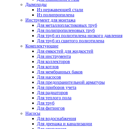
Дымоходы
Из нержавеющей стали
Из полипропилена
Инструмент для монтажа
Для металлопластиковых труб
Для полипропиленовых труб
Для труб из полиэтилена низкого давления
Для труб из сшитого полиэтилена
Комплектующие
Для емкостей для жидкостей
Для инструмента
Для коллекторов
Для котлов
Для мембранных баков
Для насосов
Для предохранительной арматуры
Для приборов учета
Для радиаторов
Для теплого пола
Для труб
Для фитингов
Насосы
Для водоснабжения
Для дренажа и канализации
Для отопления