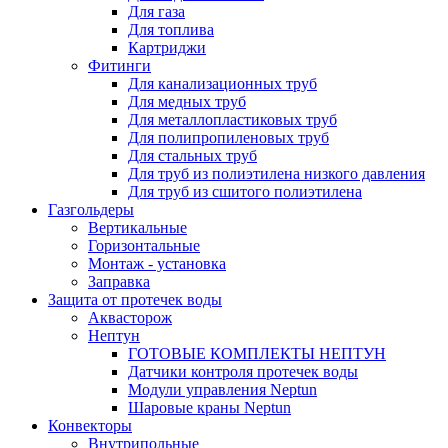
Для газа
Для топлива
Картриджи
Фитинги
Для канализационных труб
Для медных труб
Для металлопластиковых труб
Для полипропиленовых труб
Для стальных труб
Для труб из полиэтилена низкого давления
Для труб из сшитого полиэтилена
Газгольдеры
Вертикальные
Горизонтальные
Монтаж - установка
Заправка
Защита от протечек воды
Аквасторож
Нептун
ГОТОВЫЕ КОМПЛЕКТЫ НЕПТУН
Датчики контроля протечек воды
Модули управления Neptun
Шаровые краны Neptun
Конвекторы
Внутрипольные