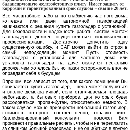
балансирующую железобетонную плиту. Имеет защиту от
коррозии и гарантированный срок службы – свыше 20 лет.
Все масштабные работы по снабжению частного дома,
коттеджа или дачи автономной газификацией
начинаются с решения купить газгольдер с установкой.
Для безопасности и надежности работы систем монтаж
газгольдеров должен осуществляться исключительно
профессионалами. Достаточно допустить одну
существенную ошибку, и САГ может выйти из строя в
самый неподходящий момент. Пусть стоимость
газгольдера с установкой для частного дома или
установка газгольдера на даче окажутся несколько
дороже, чем хотелось бы, но такая осторожность вполне
оправдает себя в будущем.
Впрочем, все зависит от того, для какого помещения Вы
собираетесь купить газгольдер, – цена может получиться
и вполне демократичной, если отапливаемая площадь
небольшая, а бытовых приборов, для которых будет
расходоваться пропан-бутан, относительно немного. В
таком случае можно приобрести небольшой газгольдер,
стоимость которого, соответственно, гораздо ниже.
Квалифицированный консультант поможет Вам
произвести правильные расчеты, чтобы и не переплатить
за слишком большой резервуар, и не ошибиться в другую