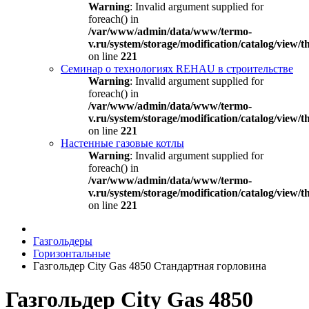
Warning
: Invalid argument supplied for
foreach() in
/var/www/admin/data/www/termo-
v.ru/system/storage/modification/catalog/view
on line
221
Семинар о технологиях REHAU в строительстве
Warning
: Invalid argument supplied for
foreach() in
/var/www/admin/data/www/termo-
v.ru/system/storage/modification/catalog/view
on line
221
Настенные газовые котлы
Warning
: Invalid argument supplied for
foreach() in
/var/www/admin/data/www/termo-
v.ru/system/storage/modification/catalog/view
on line
221
Газгольдеры
Горизонтальные
Газгольдер City Gas 4850 Стандартная горловина
Газгольдер City Gas 4850