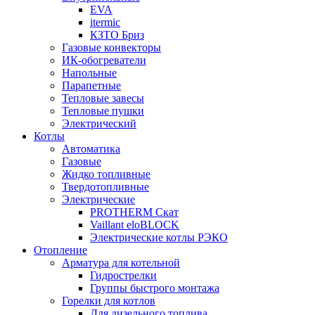
EVA
itermic
КЗТО Бриз
Газовые конвекторы
ИК-обогреватели
Напольные
Парапетные
Тепловые завесы
Тепловые пушки
Электрический
Котлы
Автоматика
Газовые
Жидко топливные
Твердотопливные
Электрические
PROTHERM Скат
Vaillant eloBLOCK
Электрические котлы РЭКО
Отопление
Арматура для котельной
Гидрострелки
Группы быстрого монтажа
Горелки для котлов
Для дизельного топлива